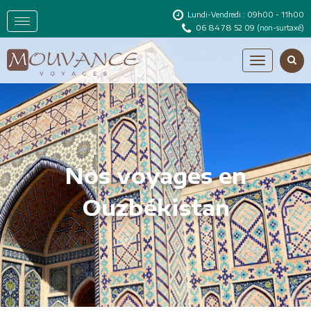
Lundi-Vendredi : 09h00 - 11h00
06 84 78 52 09
(non-surtaxé)
Nos voyages en
Ouzbékistan