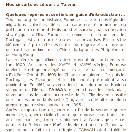
Nos circuits et séjours à Taiwan
Quelques repères essentiels en guise d'introduction ...
Tout au long de son histoire, Formose est le lieu privilégié des
migrations chinoises, liées au caractère économique ou
politique du continent. Mais aussi et surtout, par sa position
stratégique, « l’Ilha Formosa », comme la surnomment les
Portugais, est au cœur de toutes les convoitises. Elle se situe
idéalement à proximité des centres de négoce et au carrefour
des routes maritimes de la Chine, du Japon, des Philippines et
de Hong Kong.
La première vague d’immigration provient du continent vers
ème
ème
l’an 1000. Au cours des XV
et XVI
siècles, Formose
devient le refuge privilégié des pirates et des commerçants
d’Extrême-Orient. En 1603, les Chinois conquièrent l’île, puis les
Portugais, les Espagnols et les Hollandais prétendent à sa
domination. En 1661, un aventurier chinois du nom de Koxinga
s’empare de l’île de
TAIWAN
et en chasse les Hollandais,
devenant ainsi le maître incontesté de l’île. Elle devient ensuite
une concession de la dynastie Qing après sa défaite lors de la
première guerre sino-japonaise en 1895.
Après la capitulation du Japon et la fin de la seconde guerre
mondiale, la guerre civile chinoise, qui oppose les nationalistes
aux communistes, tourne rapidement à l’avantage de ces
derniers. Le 8 décembre 1949, le leader nationaliste Chiang Kai-
shek prend la fuite et se réfugie à TAIWAN où il établit le