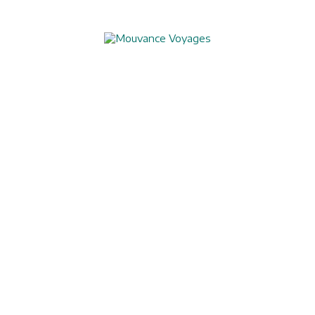
Aide à l'obtention du visa chinois
Assurances
Blog
Charte de confidentialité
Circuits culturels
Conditions de vente
Conseils pratiques
Formalités visas
Mentions légales
Nos formules de voyages
Nos garanties
Nos partenaires
Notre savoir-faire