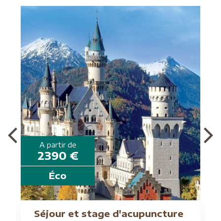
A partir de
2390 €
Éco
G
Séjour et stage d'acupuncture