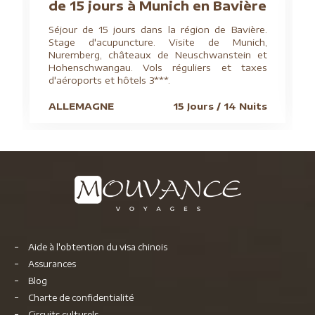
de 15 jours à Munich en Bavière
Séjour de 15 jours dans la région de Bavière.
Stage d'acupuncture. Visite de Munich,
Nuremberg, châteaux de Neuschwanstein et
Hohenschwangau. Vols réguliers et taxes
d'aéroports et hôtels 3***.
ALLEMAGNE
15 Jours / 14 Nuits
Aide à l'obtention du visa chinois
Assurances
Blog
Charte de confidentialité
Circuits culturels