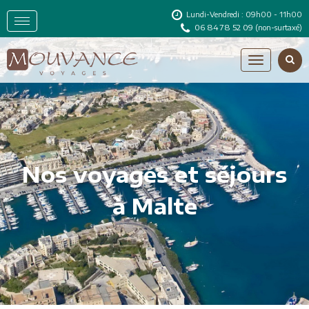
Lundi-Vendredi : 09h00 - 11h00
06 84 78 52 09
(non-surtaxé)
Nos voyages et séjours
à Malte