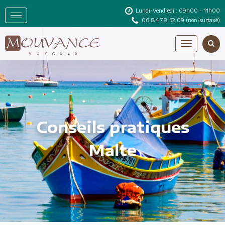
Lundi-Vendredi : 09h00 - 11h00
06 84 78 52 09
(non-surtaxé)
Conseils pratiques
Malte