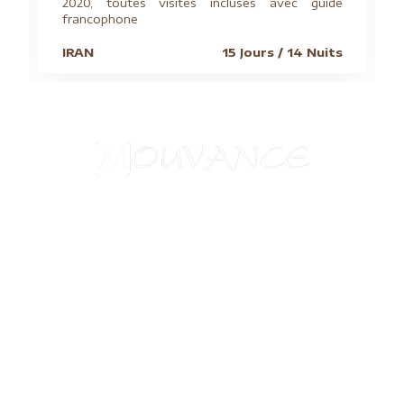
2020, toutes visites incluses avec guide
francophone
IRAN
15 Jours / 14 Nuits
Aide à l'obtention du visa chinois
Assurances
Blog
Charte de confidentialité
Circuits culturels
Conditions de vente
Conseils pratiques
Formalités visas