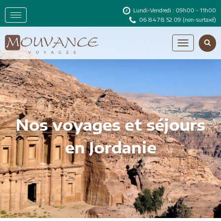
Lundi-Vendredi : 09h00 - 11h00
06 84 78 52 09
(non-surtaxé)
Nos voyages et séjours
en Jordanie