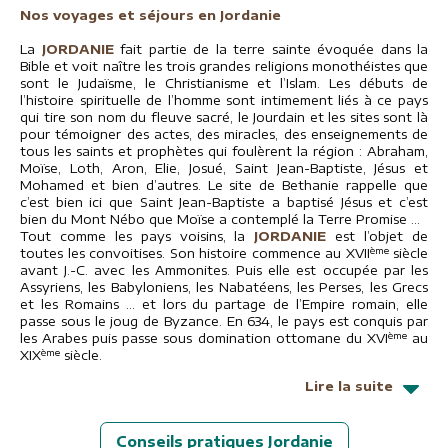
Nos voyages et séjours en Jordanie
La
JORDANIE
fait partie de la terre sainte évoquée dans la
Bible et voit naître les trois grandes religions monothéistes que
sont le Judaïsme, le Christianisme et l’Islam. Les débuts de
l’histoire spirituelle de l’homme sont intimement liés à ce pays
qui tire son nom du fleuve sacré, le Jourdain et les sites sont là
pour témoigner des actes, des miracles, des enseignements de
tous les saints et prophètes qui foulèrent la région : Abraham,
Moïse, Loth, Aron, Elie, Josué, Saint Jean-Baptiste, Jésus et
Mohamed et bien d’autres. Le site de Bethanie rappelle que
c’est bien ici que Saint Jean-Baptiste a baptisé Jésus et c’est
bien du Mont Nébo que Moïse a contemplé la Terre Promise …
Tout comme les pays voisins, la
JORDANIE
est l’objet de
ème
toutes les convoitises. Son histoire commence au XVII
siècle
avant J.-C. avec les Ammonites. Puis elle est occupée par les
Assyriens, les Babyloniens, les Nabatéens, les Perses, les Grecs
et les Romains … et lors du partage de l’Empire romain, elle
passe sous le joug de Byzance. En 634, le pays est conquis par
ème
les Arabes puis passe sous domination ottomane du XVI
au
ème
XIX
siècle.
Lire la suite
Conseils pratiques Jordanie