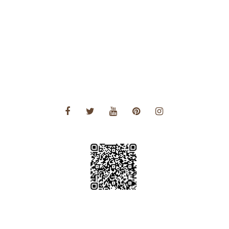
Voyages Amérique du Nord
Voyages Amérique du Sud
Voyages Asie
Voyages Asie Centrale
Voyages Europe
Voyages Moyen Orient
Voyages Océanie