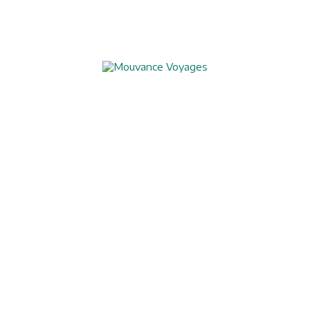
Aide à l'obtention du visa chinois
Assurances
Blog
Charte de confidentialité
Circuits culturels
Conditions de vente
Conseils pratiques
Formalités visas
Mentions légales
Nos formules de voyages
Nos garanties