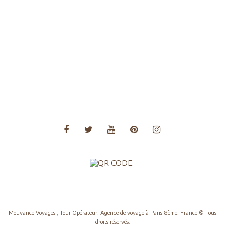
Voyages Amérique Centrale
Voyages Amérique du Nord
Voyages Amérique du Sud
Voyages Asie
Voyages Asie Centrale
Voyages Europe
Voyages Moyen Orient
Voyages Océanie
Mouvance Voyages , Tour Opérateur, Agence de voyage à Paris 8ème, France © Tous
droits réservés.