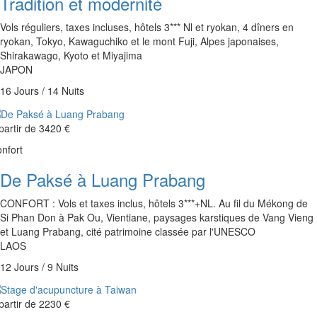
Tradition et modernité
Vols réguliers, taxes incluses, hôtels 3*** Nl et ryokan, 4 dîners en
ryokan, Tokyo, Kawaguchiko et le mont Fuji, Alpes japonaises,
Shirakawago, Kyoto et Miyajima
JAPON
16 Jours / 14 Nuits
partir de
3420 €
nfort
De Paksé à Luang Prabang
CONFORT : Vols et taxes inclus, hôtels 3***+NL. Au fil du Mékong de
Si Phan Don à Pak Ou, Vientiane, paysages karstiques de Vang Vieng
et Luang Prabang, cité patrimoine classée par l'UNESCO
LAOS
12 Jours / 9 Nuits
partir de
2230 €