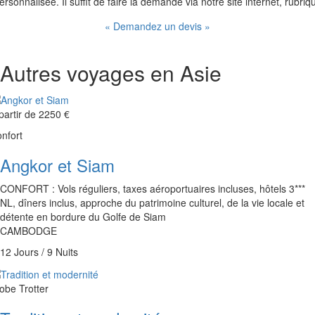
ersonnalisée. Il suffit de faire la demande via notre site internet, rubriq
« Demandez un devis »
Autres voyages en Asie
partir de
2250 €
nfort
Angkor et Siam
CONFORT : Vols réguliers, taxes aéroportuaires incluses, hôtels 3***
NL, dîners inclus, approche du patrimoine culturel, de la vie locale et
détente en bordure du Golfe de Siam
CAMBODGE
12 Jours / 9 Nuits
obe Trotter