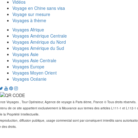
Vidéos
Voyage en Chine sans visa
Voyage sur mesure
Voyages à thème
Voyages Afrique
Voyages Amérique Centrale
Voyages Amérique du Nord
Voyages Amérique du Sud
Voyages Asie
Voyages Asie Centrale
Voyages Europe
Voyages Moyen Orient
Voyages Océanie
ce Voyages , Tour Opérateur, Agence de voyage à Paris 8ème, France © Tous droits réservés.
tenu de ce site appartient exclusivement à Mouvance aux termes des articles L111-1 et L112-1 
e la Propriété Intellectuelle.
reproduction, diffusion publique, usage commercial sont par conséquent interdits sans autorisati
re des droits.