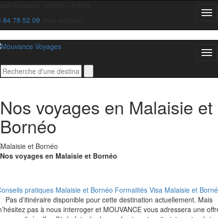
ndi-Vendredi : 09h00 - 11h00
6 84 78 52 09
(non-surtaxé)
Nos voyages en Malaisie et
Bornéo
Nos voyages en Malaisie et Bornéo
onseils pratiques Malaisie et Bornéo
Formalités Visa Malaisie et Born
Pas d’itinéraire disponible pour cette destination actuellement. Mais
n’hésitez pas à nous interroger et MOUVANCE vous adressera une offr