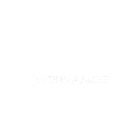
Aide à l'obtention du visa chinois
Assurances
Blog
Charte de confidentialité
Circuits culturels