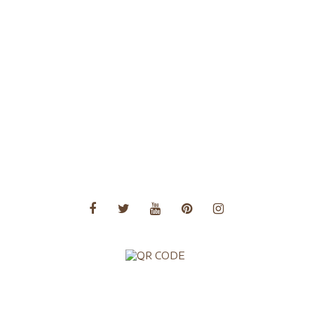
Voyages Afrique
Voyages Amérique Centrale
Voyages Amérique du Nord
Voyages Amérique du Sud
Voyages Asie
Voyages Asie Centrale
Voyages Europe
Voyages Moyen Orient
Voyages Océanie