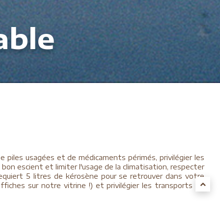
able
de piles usagées et de médicaments périmés, privilégier les
 à bon escient et limiter l'usage de la climatisation, respecter
requiert 5 litres de kérosène pour se retrouver dans votre
fiches sur notre vitrine !) et privilégier les transports en
on doit être une action responsable dans le but de réaliser