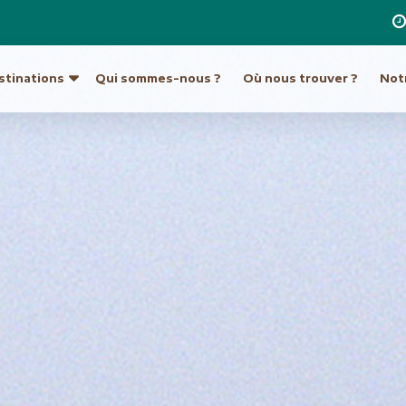
stinations
Qui sommes-nous ?
Où nous trouver ?
Notr
re destination
a
Ouzbékistan
Hong Kong et Macao
Unis
Turkménistan
Inde
Indonésie
ique du Sud
Europe
Japon
tine
Allemagne
Laos
Autriche
Malaisie et Bornéo
Croatie et Monténég
Népal
t île de Pâques
Espagne
Pakistan
eur
France
Philippines
Grèce
Singapour
Hongrie
Sri Lanka
Italie
an
Taiwan
Malte
ie