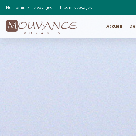
Nos formules de voyages
Tous nos voyages
Accueil
De
Choisissez vot
Afrique
Canad
Etats 
Afrique du Sud
Cap Vert
Amér
Egypte
Argen
Ethiopie
Bolivie
Libye
Brésil
Madagascar
Chili e
Maroc
Equat
Namibie
Pérou
Réunion
Asie
Amérique Centrale
Bhout
Costa Rica
Birman