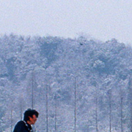
Cuba
Camb
Guatémala et Honduras
Chine
Mexique
Corée
Amérique du Nord
Corée 