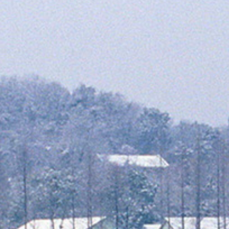
Thaïlande
Norvège
odge
Vietnam
Pays Baltes
Asie Centrale
Portugal et Madère
 du Nord
Royaume Uni
Kirghizistan
du Sud