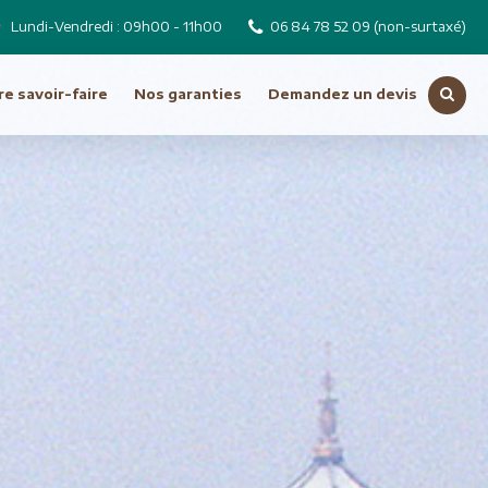
Lundi-Vendredi : 09h00 - 11h00
06 84 78 52 09
(non-surtaxé)
e savoir-faire
Nos garanties
Demandez un devis
Voir toutes nos destinations
Russie
Tchéquie
Moyen Orient
Dubai
Emirats Arabes Unis
ro
Iran
Jordanie
Liban
Oman
Syrie
Turquie
Océanie