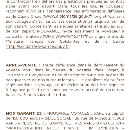
le contractant en dehors des prestations prévues au contrat
signé avant son départ. Dans tous les cas, le voyageur
reconnaît avoir pris connaissance des informations diffusées
www.diplomatie.gouv.fr
par le Quai d’Orsay (
, onglet "Conseils
aux voyageurs") sur sa ou ses destination(s) jusqu’au jour de
son départ. Concernant les risques sanitaires et jusqu'au jour
de son départ, MOUVANCE invite également le voyageur à
www.who.int/fr
consulter le site de l'OMS
ainsi que le site du
Ministère français des Solidarités et de la Santé
http://solidarites-sante.gouv.fr
APRES-VENTE :
Toute défaillance dans le déroulement du
voyage doit, dans la mesure du possible, faire l’objet, à
l’initiative du voyageur, d’une réclamation sur place auprès de
nos guides et de nos bureaux locaux. Si le problème n’a pu être
réglé pendant le voyage, toute réclamation doit être signalée
à l’agence par lettre recommandée avec accusé de réception
dans les 15 jours suivant le retour.
NOS GARANTIES
:
MOUVANCE VOYAGES : SARL au capital
de 150 000 euros – SIEGE SOCIAL : 38 rue de Moscou, 75008
PARIS – REGISTRE DU COMMERCE : RCS PARIS B 443 033 121 –
IMMATRICULATION ATOUT FRANCE : IM 075100304 –