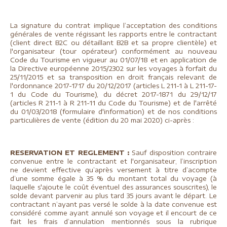
La signature du contrat implique l’acceptation des conditions
générales de vente régissant les rapports entre le contractant
(client direct B2C ou détaillant B2B et sa propre clientèle) et
l'organisateur (tour opérateur) conformément au nouveau
Code du Tourisme en vigueur au 01/07/18 et en application de
la Directive européenne 2015/2302 sur les voyages à forfait du
25/11/2015 et sa transposition en droit français relevant de
l'ordonnance 2017-1717 du 20/12/2017 (articles L 211-1 à L 211-17-
1 du Code du Tourisme), du décret 2017-1871 du 29/12/17
(articles R 211-1 à R 211-11 du Code du Tourisme) et de l'arrêté
du 01/03/2018 (formulaire d'information) et de nos conditions
particulières de vente (édition du 20 mai 2020) ci-après :
RESERVATION ET REGLEMENT :
Sauf disposition contraire
convenue entre le contractant et l'organisateur, l’inscription
ne devient effective qu’après versement à titre d’acompte
d’une somme égale à 35 % du montant total du voyage (à
laquelle s'ajoute le coût éventuel des assurances souscrites), le
solde devant parvenir au plus tard 35 jours avant le départ. Le
contractant n’ayant pas versé le solde à la date convenue est
considéré comme ayant annulé son voyage et il encourt de ce
fait les frais d’annulation mentionnés sous la rubrique