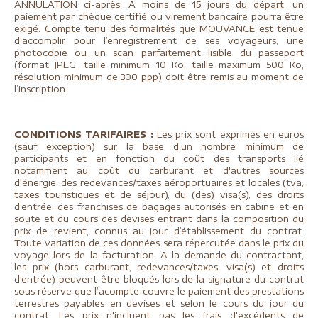
ANNULATION ci-après. A moins de 15 jours du départ, un
paiement par chèque certifié ou virement bancaire pourra être
exigé. Compte tenu des formalités que MOUVANCE est tenue
d’accomplir pour l’enregistrement de ses voyageurs, une
photocopie ou un scan parfaitement lisible du passeport
(format JPEG, taille minimum 10 Ko, taille maximum 500 Ko,
résolution minimum de 300 ppp) doit être remis au moment de
l’inscription.
CONDITIONS TARIFAIRES
:
Les prix sont exprimés en euros
(sauf exception) sur la base d’un nombre minimum de
participants et en fonction du coût des transports lié
notamment au coût du carburant et d'autres sources
d'énergie, des redevances/taxes aéroportuaires et locales (tva,
taxes touristiques et de séjour), du (des) visa(s), des droits
d’entrée, des franchises de bagages autorisés en cabine et en
soute et du cours des devises entrant dans la composition du
prix de revient, connus au jour d’établissement du contrat.
Toute variation de ces données sera répercutée dans le prix du
voyage lors de la facturation. A la demande du contractant,
les prix (hors carburant, redevances/taxes, visa(s) et droits
d’entrée) peuvent être bloqués lors de la signature du contrat
sous réserve que l’acompte couvre le paiement des prestations
terrestres payables en devises et selon le cours du jour du
contrat. Les prix n'incluent pas les frais d'excédents de