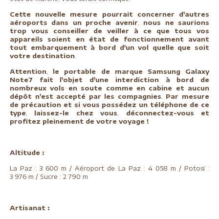
Cette nouvelle mesure pourrait concerner d'autres
aéroports dans un proche avenir
,
nous ne saurions
trop vous conseiller de veiller à ce que tous vos
appareils soient en état de fonctionnement avant
tout embarquement à bord d'un vol quelle que soit
votre destination
.
Attention
,
le portable de marque Samsung Galaxy
Note7 fait l'objet d'une interdiction à bord de
nombreux vols
en soute comme en cabine
et aucun
dépôt n'est accepté par les compagnies
.
Par mesure
de précaution et si vous possédez un téléphone de ce
type
,
laissez-le chez vous
,
déconnectez-vous et
profitez pleinement de votre voyage
!
Altitude :
La Paz : 3 600 m / Aéroport de La Paz : 4 058 m / Potosi :
3 976 m / Sucre : 2 790 m
Artisanat :