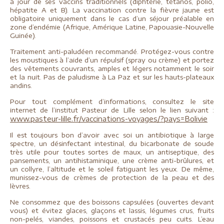
à jour de ses vaccins traditionnels (diphtérie, tétanos, polio,
hépatite A et B). La vaccination contre la fièvre jaune est
obligatoire uniquement dans le cas d’un séjour préalable en
zone d’endémie (Afrique, Amérique Latine, Papouasie-Nouvelle
Guinée).
Traitement anti-paludéen recommandé. Protégez-vous contre
les moustiques à l’aide d’un répulsif (spray ou crème) et portez
des vêtements couvrants, amples et légers notamment le soir
et la nuit. Pas de paludisme à La Paz et sur les hauts-plateaux
andins.
Pour tout complément d’informations, consultez le site
internet de l’institut Pasteur de Lille selon le lien suivant :
www.pasteur-lille.fr/vaccinations-voyages/?pays=Bolivie
Il est toujours bon d’avoir avec soi un antibiotique à large
spectre, un désinfectant intestinal, du bicarbonate de soude
très utile pour toutes sortes de maux, un antiseptique, des
pansements, un antihistaminique, une crème anti-brûlures, et
un collyre, l’altitude et le soleil fatiguant les yeux. De même,
munissez-vous de crèmes de protection de la peau et des
lèvres.
Ne consommez que des boissons capsulées (ouvertes devant
vous) et évitez glaces, glaçons et lassis, légumes crus, fruits
non-pelés, viandes, poissons et crustacés peu cuits. L’eau