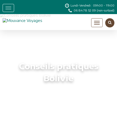
Lundi-Vendredi : 09h00 - 11h00
06 84 78 52 09
(non-surtaxé)
Conseils pratiques
Bolivie