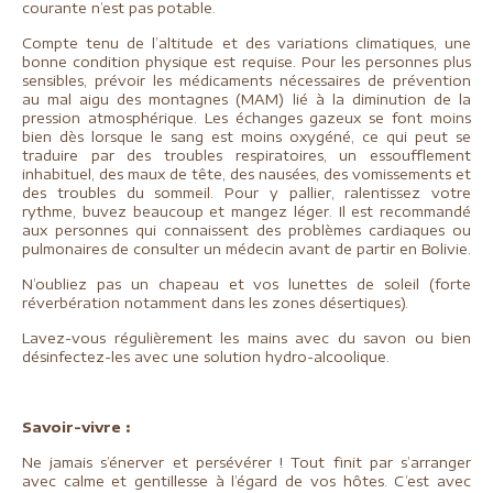
courante n’est pas potable.
Compte tenu de l’altitude et des variations climatiques, une
bonne condition physique est requise. Pour les personnes plus
sensibles, prévoir les médicaments nécessaires de prévention
au mal aigu des montagnes (MAM) lié à la diminution de la
pression atmosphérique. Les échanges gazeux se font moins
bien dès lorsque le sang est moins oxygéné, ce qui peut se
traduire par des troubles respiratoires, un essoufflement
inhabituel, des maux de tête, des nausées, des vomissements et
des troubles du sommeil. Pour y pallier, ralentissez votre
rythme, buvez beaucoup et mangez léger. Il est recommandé
aux personnes qui connaissent des problèmes cardiaques ou
pulmonaires de consulter un médecin avant de partir en Bolivie.
N’oubliez pas un chapeau et vos lunettes de soleil (forte
réverbération notamment dans les zones désertiques).
Lavez-vous régulièrement les mains avec du savon ou bien
désinfectez-les avec une solution hydro-alcoolique.
Savoir-vivre :
Ne jamais s’énerver et persévérer ! Tout finit par s’arranger
avec calme et gentillesse à l’égard de vos hôtes. C’est avec