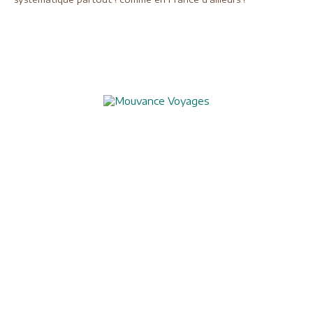
Aide à l'obtention du visa chinois
Assurances
Blog
Charte de confidentialité
Circuits culturels
Conditions de vente
Conseils pratiques
Formalités visas
Mentions légales
Nos formules de voyages
Nos garanties