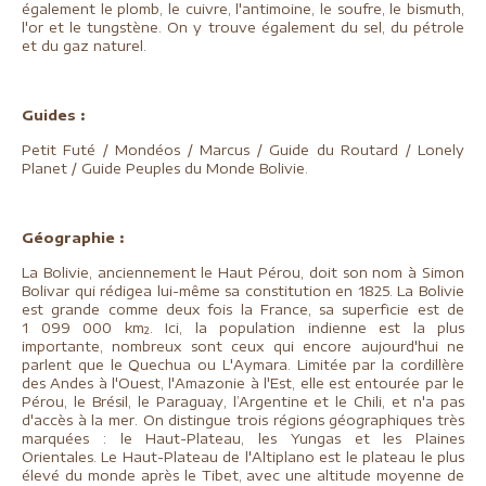
également le plomb, le cuivre, l'antimoine, le soufre, le bismuth,
l'or et le tungstène. On y trouve également du sel, du pétrole
et du gaz naturel.
Guides :
Petit Futé / Mondéos / Marcus / Guide du Routard / Lonely
Planet / Guide Peuples du Monde Bolivie.
Géographie :
La Bolivie, anciennement le Haut Pérou, doit son nom à Simon
Bolivar qui rédigea lui-même sa constitution en 1825. La Bolivie
est grande comme deux fois la France, sa superficie est de
1 099 000 km². Ici, la population indienne est la plus
importante, nombreux sont ceux qui encore aujourd'hui ne
parlent que le Quechua ou L'Aymara. Limitée par la cordillère
des Andes à l'Ouest, l'Amazonie à l'Est, elle est entourée par le
Pérou, le Brésil, le Paraguay, l’Argentine et le Chili, et n'a pas
d'accès à la mer. On distingue trois régions géographiques très
marquées : le Haut-Plateau, les Yungas et les Plaines
Orientales. Le Haut-Plateau de l'Altiplano est le plateau le plus
élevé du monde après le Tibet, avec une altitude moyenne de