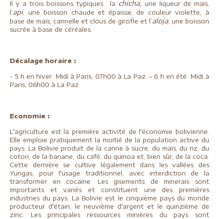
chicha,
Il y a trois boissons typiques : la
une liqueur de maïs,
api
l’
, une boisson chaude et épaisse, de couleur violette, à
aloja
base de maïs, cannelle et clous de girofle et l’
, une boisson
sucrée à base de céréales.
Décalage horaire :
- 5 h en hiver. Midi à Paris, 07h00 à La Paz. – 6 h en été. Midi à
Paris, 06h00 à La Paz.
Economie :
L'agriculture est la première activité de l'économie bolivienne.
Elle emploie pratiquement la moitié de la population active du
pays. La Bolivie produit de la canne à sucre, du maïs, du riz, du
coton, de la banane, du café, du quinoa et, bien sûr, de la coca.
Cette dernière se cultive légalement dans les vallées des
Yungas, pour l'usage traditionnel, avec interdiction de la
transformer en cocaïne. Les gisements de minerais sont
importants et variés et constituent une des premières
industries du pays. La Bolivie est le cinquième pays du monde
producteur d'étain, le neuvième d'argent et le quinzième de
zinc. Les principales ressources minières du pays sont