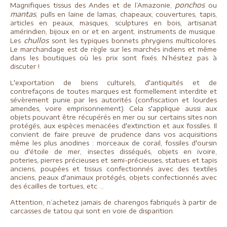
ponchos
Magnifiques tissus des Andes et de l’Amazonie,
ou
mantas
, pulls en laine de lamas, chapeaux, couvertures, tapis,
articles en peaux, masques, sculptures en bois, artisanat
amérindien, bijoux en or et en argent, instruments de musique.
chullos
Les
sont les typiques bonnets phrygiens multicolores.
Le marchandage est de règle sur les marchés indiens et même
dans les boutiques où les prix sont fixés. N’hésitez pas à
discuter !
L'exportation de biens culturels, d'antiquités et de
contrefaçons de toutes marques est formellement interdite et
sévèrement punie par les autorités (confiscation et lourdes
amendes, voire emprisonnement). Cela s'applique aussi aux
objets pouvant être récupérés en mer ou sur certains sites non
protégés, aux espèces menacées d'extinction et aux fossiles. Il
convient de faire preuve de prudence dans vos acquisitions
même les plus anodines : morceaux de corail, fossiles d'oursin
ou d'étoile de mer, insectes disséqués, objets en ivoire,
poteries, pierres précieuses et semi-précieuses, statues et tapis
anciens, poupées et tissus confectionnés avec des textiles
anciens, peaux d'animaux protégés, objets confectionnés avec
des écailles de tortues, etc ...
Attention, n’achetez jamais de charengos fabriqués à partir de
carcasses de tatou qui sont en voie de disparition.