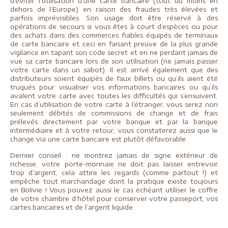
d’éviter l’utilisation d’une carte bancaire (tout du moins en
dehors de l’Europe) en raison des fraudes très élevées et
parfois imprévisibles. Son usage doit être réservé à des
opérations de secours si vous êtes à court d’espèces ou pour
des achats dans des commerces fiables équipés de terminaux
de carte bancaire et ceci en faisant preuve de la plus grande
vigilance en tapant son code secret et en ne perdant jamais de
vue sa carte bancaire lors de son utilisation (ne jamais passer
votre carte dans un sabot). Il est arrivé également que des
distributeurs soient équipés de faux billets ou qu’ils aient été
truqués pour visualiser vos informations bancaires ou qu’ils
avalent votre carte avec toutes les difficultés qui s’ensuivent.
En cas d’utilisation de votre carte à l’étranger, vous serez non
seulement débités de commissions de change et de frais
prélevés directement par votre banque et par la banque
intermédiaire et à votre retour, vous constaterez aussi que le
change via une carte bancaire est plutôt défavorable.
Dernier conseil : ne montrez jamais de signe extérieur de
richesse, votre porte-monnaie ne doit pas laisser entrevoir
trop d’argent, cela attire les regards (comme partout !) et
empêche tout marchandage dont la pratique existe toujours
en Bolivie ! Vous pouvez aussi le cas échéant utiliser le coffre
de votre chambre d’hôtel pour conserver votre passeport, vos
cartes bancaires et de l’argent liquide.