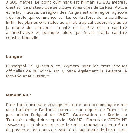
3 800 mètres. Le point culminant est l'Illimani (6 882 mètres).
C’est sur ce plateau que se trouvent les villes de La Paz, Potosi
et le lac Titicaca. La région des Yungas est une région agricole
très fertile qui commence sur les contreforts de la cordillère.
Enfin, les plaines orientales au climat tropical couvrent plus de
la moitié du territoire. La ville de la Paz est la capitale
administrative et politique, alors que Sucre est la capitale
constitutionnelle.
Langue
:
L’Espagnol, le Quechua et l’Aymara sont les trois langues
officielles de la Bolivie. On y parle également le Guarani, le
Moxeno et le Guarayo.
Mineur.e.s :
Pour tout.e mineur.e voyageant seul.e non-accompagné.e par
un.e titulaire de l'autorité parentale au départ de France, ne
pas oublier l'original de l'
AST
(
A
utorisation de
S
ortie du
T
erritoire obligatoire depuis le 15/01/17 - Formulaire CERFA N°
15646*01) + la photocopie de la carte nationale d'identité ou
du passeport en cours de validité du signataire de l'AST. Pour