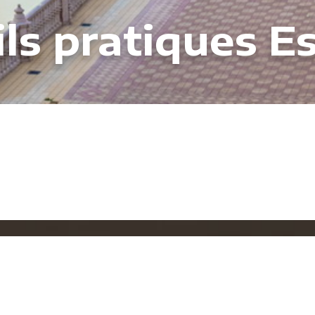
ls pratiques 