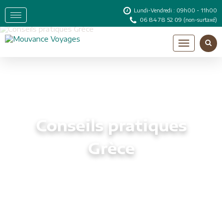
Lundi-Vendredi : 09h00 - 11h00
06 84 78 52 09
(non-surtaxé)
Conseils pratiques
Grèce