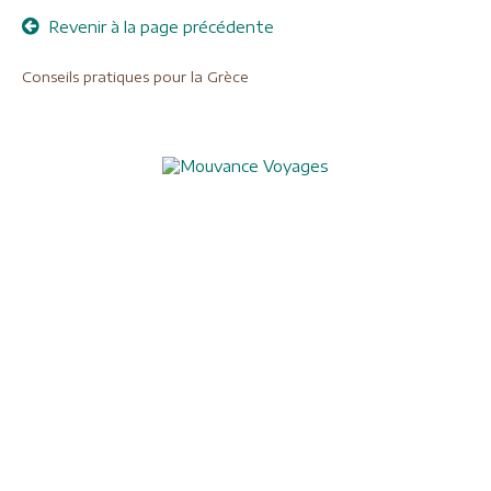
Revenir à la page précédente
Conseils pratiques pour la Grèce
Aide à l'obtention du visa chinois
Assurances
Blog
Charte de confidentialité
Circuits culturels
Conditions de vente
Conseils pratiques
Formalités visas
Mentions légales
Nos formules de voyages