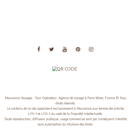
Voyages Asie
Voyages Asie Centrale
Voyages Europe
Voyages Moyen Orient
Voyages Océanie
Mouvance Voyages , Tour Opérateur, Agence de voyage à Paris 8ème, France © Tous
droits réservés.
Le contenu de ce site appartient exclusivement à Mouvance aux termes des articles
L111-1 et L112-1 du code de la Propriété Intellectuelle.
Toute reproduction, diffusion publique, usage commercial sont par conséquent interdits
sans autorisation du titulaire des droits.