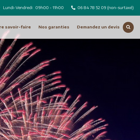
Lundi-Vendredi : 09h00 - 11h00
06 84 78 52 09
(non-surtaxé)
e savoir-faire
Nos garanties
Demandez un devis
Voir toutes nos destinations
Russie
Tchéquie
Moyen Orient
Dubai
Emirats Arabes Unis
ro
Iran
Jordanie
Liban
Oman
Syrie
Turquie
Océanie