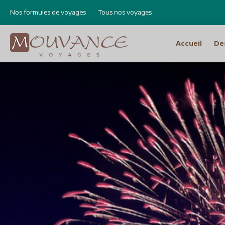
Nos formules de voyages
Tous nos voyages
Accueil
De
Choisissez vot
Afrique
Canad
Etats 
Afrique du Sud
Cap Vert
Amér
Egypte
Argen
Ethiopie
Bolivie
Libye
Brésil
Madagascar
Chili e
Maroc
Equat
Namibie
Pérou
Réunion
Asie
Amérique Centrale
Bhout
Costa Rica
Birman