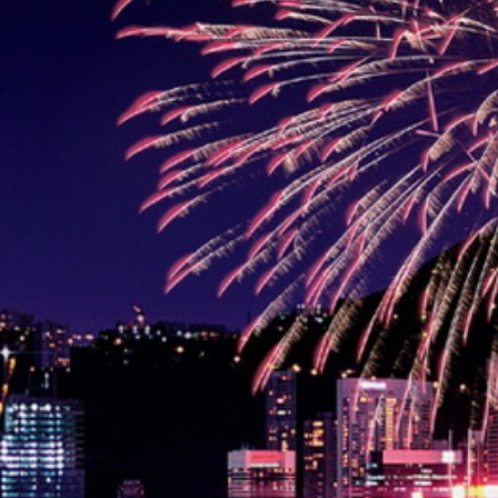
Cuba
Camb
Guatémala et Honduras
Chine
Mexique
Corée
Amérique du Nord
Corée 