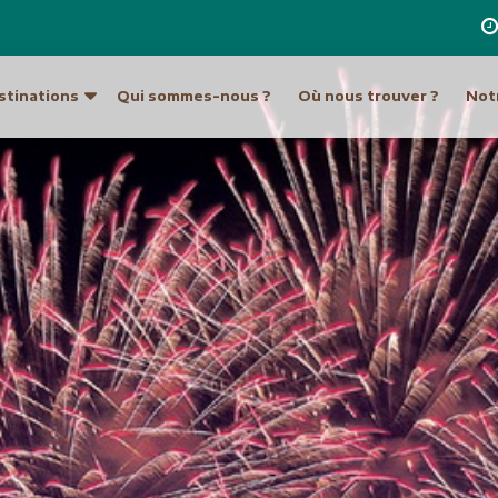
stinations
Qui sommes-nous ?
Où nous trouver ?
Notr
re destination
a
Ouzbékistan
Hong Kong et Macao
Unis
Turkménistan
Inde
Indonésie
ique du Sud
Europe
Japon
tine
Allemagne
Laos
Autriche
Malaisie et Bornéo
Croatie et Monténég
Népal
t île de Pâques
Espagne
Pakistan
eur
France
Philippines
Grèce
Singapour
Hongrie
Sri Lanka
Italie
an
Taiwan
Malte
ie