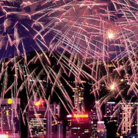
Thaïlande
Norvège
odge
Vietnam
Pays Baltes
Asie Centrale
Portugal et Madère
 du Nord
Royaume Uni
Kirghizistan
du Sud