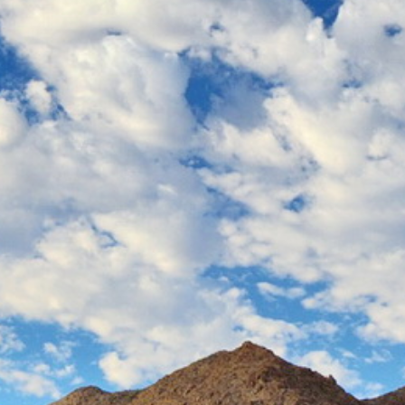
Thaïlande
Norvège
odge
Vietnam
Pays Baltes
Asie Centrale
Portugal et Madère
 du Nord
Royaume Uni
Kirghizistan
du Sud