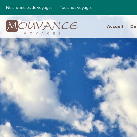
Nos formules de voyages
Tous nos voyages
Accueil
De
Choisissez vot
Afrique
Canad
Etats 
Afrique du Sud
Cap Vert
Amér
Egypte
Argen
Ethiopie
Bolivie
Libye
Brésil
Madagascar
Chili e
Maroc
Equat
Namibie
Pérou
Réunion
Asie
Amérique Centrale
Bhout
Costa Rica
Birman