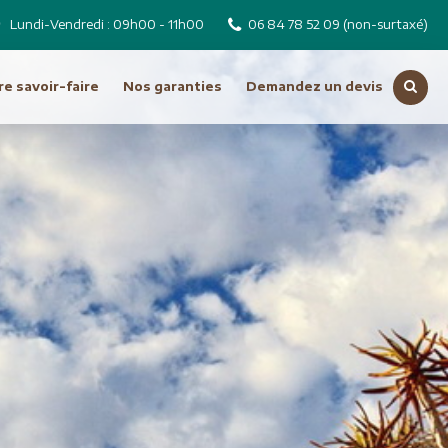
Lundi-Vendredi : 09h00 - 11h00
06 84 78 52 09
(non-surtaxé)
e savoir-faire
Nos garanties
Demandez un devis
Voir toutes nos destinations
Russie
Tchéquie
Moyen Orient
Dubai
Emirats Arabes Unis
ro
Iran
Jordanie
Liban
Oman
Syrie
Turquie
Océanie