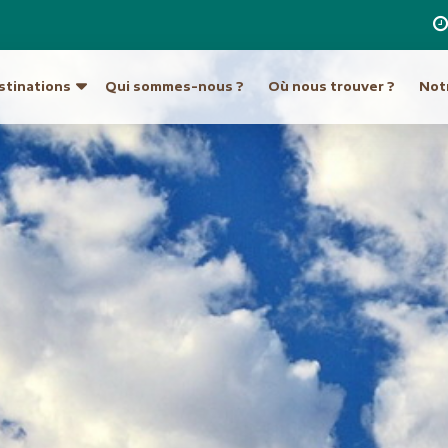
stinations
Qui sommes-nous ?
Où nous trouver ?
Notr
re destination
a
Ouzbékistan
Hong Kong et Macao
Unis
Turkménistan
Inde
Indonésie
ique du Sud
Europe
Japon
tine
Allemagne
Laos
Autriche
Malaisie et Bornéo
Croatie et Monténég
Népal
t île de Pâques
Espagne
Pakistan
eur
France
Philippines
Grèce
Singapour
Hongrie
Sri Lanka
Italie
an
Taiwan
Malte
ie