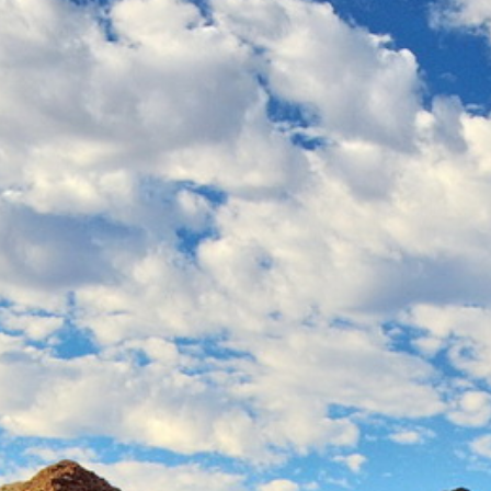
Cuba
Camb
Guatémala et Honduras
Chine
Mexique
Corée
Amérique du Nord
Corée 