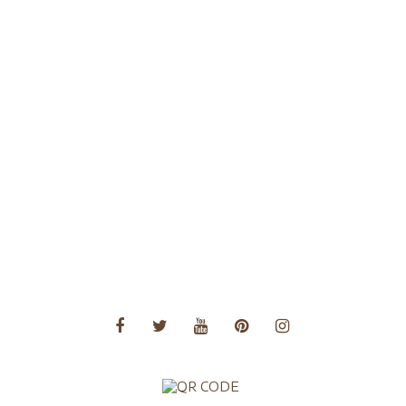
Voyage sur mesure
Voyages à thème
Voyages Afrique
Voyages Amérique Centrale
Voyages Amérique du Nord
Voyages Amérique du Sud
Voyages Asie
Voyages Asie Centrale
Voyages Europe
Voyages Moyen Orient
Voyages Océanie