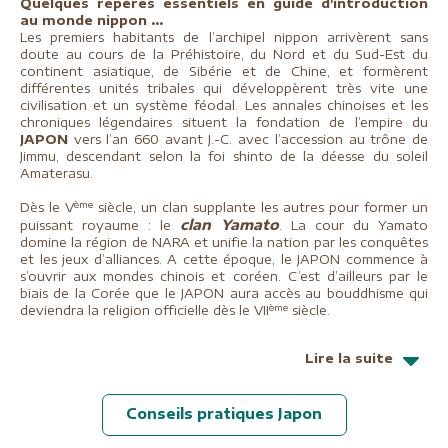
Quelques repères essentiels en guide d'introduction
au monde nippon ...
Les premiers habitants de l’archipel nippon arrivèrent sans
doute au cours de la Préhistoire, du Nord et du Sud-Est du
continent asiatique, de Sibérie et de Chine, et formèrent
différentes unités tribales qui développèrent très vite une
civilisation et un système féodal. Les annales chinoises et les
chroniques légendaires situent la fondation de l’empire du
JAPON
vers l’an 660 avant J.-C. avec l’accession au trône de
Jimmu, descendant selon la foi shinto de la déesse du soleil
Amaterasu.
ème
Dès le V
siècle, un clan supplante les autres pour former un
clan Yamato
puissant royaume : le
. La cour du Yamato
domine la région de NARA et unifie la nation par les conquêtes
et les jeux d’alliances. A cette époque, le JAPON commence à
s’ouvrir aux mondes chinois et coréen. C’est d’ailleurs par le
biais de la Corée que le JAPON aura accès au bouddhisme qui
ème
deviendra la religion officielle dès le VII
siècle.
Lire la suite
Conseils pratiques Japon