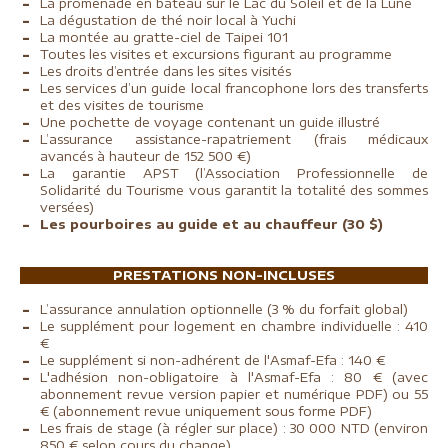
La promenade en bateau sur le Lac du Soleil et de la Lune
La dégustation de thé noir local à Yuchi
La montée au gratte-ciel de Taipei 101
Toutes les visites et excursions figurant au programme
Les droits d’entrée dans les sites visités
Les services d’un guide local francophone lors des transferts
et des visites de tourisme
Une pochette de voyage contenant un guide illustré
L’assurance assistance-rapatriement (frais médicaux
avancés à hauteur de 152 500 €)
La garantie APST
(l’Association Professionnelle de
Solidarité du Tourisme vous garantit la totalité des sommes
versées)
Les pourboires au guide et au chauffeur (30 $)
PRESTATIONS NON-INCLUSES
L’assurance annulation optionnelle (3 % du forfait global)
Le supplément pour logement en chambre individuelle : 410
€
Le supplément si non-adhérent de l'Asmaf-Efa : 140 €
L'adhésion non-obligatoire à l'Asmaf-Efa :
80 € (avec
abonnement revue version papier et numérique PDF) ou 55
€ (abonnement revue uniquement sous forme PDF)
Les frais de stage (à régler sur place) : 30 000 NTD (environ
850 € selon cours du change)