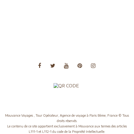
Voyages Amérique du Nord
Voyages Amérique du Sud
Voyages Asie
Voyages Asie Centrale
Voyages Europe
Voyages Moyen Orient
Voyages Océanie
Mouvance Voyages , Tour Opérateur, Agence de voyage à Paris 8ème, France © Tous
droits réservés.
Le contenu de ce site appartient exclusivement à Mouvance aux termes des articles
L111-1 et L112-1 du code de la Propriété Intellectuelle.