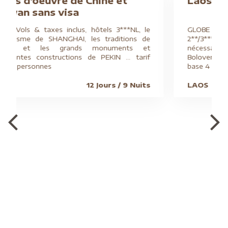
Laos en liberté
GLOBE TROTTER : Vols & taxes incl., hôtels
2**/3***, formule allégée : tous les transferts
nécessaires & 3 excursions : plateau des
Bolovens, "4000 îles", grottes de Pak Ou, tarif
base 4 pers.
LAOS
12 Jours / 9 Nuits
G