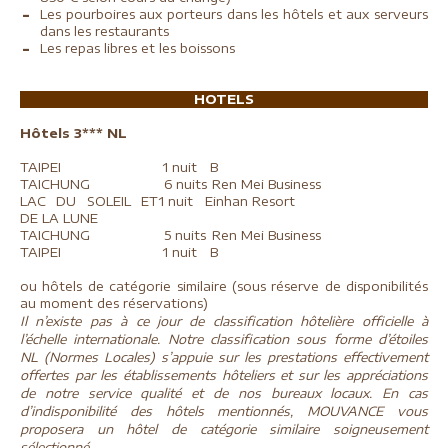
Les pourboires aux porteurs dans les hôtels et aux serveurs
dans les restaurants
Les repas libres et les boissons
HOTELS
Hôtels 3*** NL
TAIPEI
1 nuit
B
TAICHUNG
6 nuits
Ren Mei Business
LAC DU SOLEIL ET
1 nuit
Einhan Resort
DE LA LUNE
TAICHUNG
5 nuits
Ren Mei Business
TAIPEI
1 nuit
B
ou hôtels de catégorie similaire (sous réserve de disponibilités
au moment des réservations)
Il n’existe pas à ce jour de classification hôtelière officielle à
l’échelle internationale. Notre classification sous forme d’étoiles
NL (Normes Locales) s’appuie sur les prestations effectivement
offertes par les établissements hôteliers et sur les appréciations
de notre service qualité et de nos bureaux locaux. En cas
d’indisponibilité des hôtels mentionnés, MOUVANCE vous
proposera un hôtel de catégorie similaire soigneusement
sélectionné.