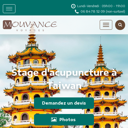
Lundi-Vendredi : 09h00 - 11h00
06 84 78 52 09
(non-surtaxé)
Stage d'acupuncture à
Taiwan
Demandez un devis
Photos