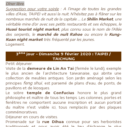
Dîner libre.
Suggestion pour votre soirée
: A l’image de toutes les grandes
villes d’Asie, TAIPEI vit aussi la nuit. N’hésitez pas à flâner sur les
nombreux marchés de nuit de la capitale … Le
Shilin Market
, une
véritable mine d’or avec ses petits restaurants et ses échoppes, le
Huasi tourist night market
, plus connu sous le nom de l’Allée
des serpents, le
marché de nuit Rahoe
ou encore le
Kung-
Kuan night market
très fréquenté par les jeunes.
Logement.
ème
3
jour – Dimanche 9 février 2020 : TAIPEI /
TAICHUNG
Petit déjeuner.
Visite de la
demeure de Lin An Tai
(fermée le lundi), exemple
le plus ancien de l’architecture taiwanaise, qui abrite une
collection de meubles antiques. Son jardin aménagé selon les
feng shui
principes
, est parsemé de plans d'eau, de ponts, de
pavillons et de kiosques.
Le sobre
temple de Confucius
honore le plus grand
philosophe et maître de tous les temps. Les colonnes, portes et
fenêtres ne comportent aucune inscription et aucun portrait
du maître n'est visible ici, tous remplacés par des plaques
commémoratives.
Déjeuner en cours de visites.
Promenade sur la
rue Dihua
connue pour ses herboristes
traditionnels et pour avoir été le lieu d’échange le plus