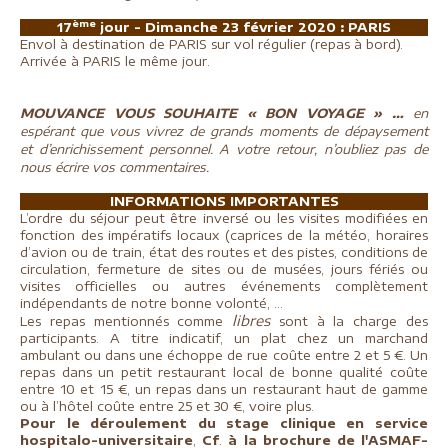
ème
17
jour - Dimanche 23 février 2020 :
PARIS
Envol à destination de PARIS sur vol régulier (repas à bord).
Arrivée à PARIS le même jour.
MOUVANCE VOUS SOUHAITE « BON VOYAGE » …
en
espérant que vous vivrez de grands moments de dépaysement
et d’enrichissement personnel. A votre retour, n’oubliez pas de
nous écrire vos commentaires.
INFORMATIONS IMPORTANTES
L’ordre du séjour peut être inversé ou les visites modifiées en
fonction des impératifs locaux (caprices de la météo, horaires
d’avion ou de train, état des routes et des pistes, conditions de
circulation, fermeture de sites ou de musées, jours fériés ou
visites officielles ou autres événements complètement
indépendants de notre bonne volonté, …
libres
Les repas mentionnés comme
sont à la charge des
participants. A titre indicatif, un plat chez un marchand
ambulant ou dans une échoppe de rue coûte entre 2 et 5 €. Un
repas dans un petit restaurant local de bonne qualité coûte
entre 10 et 15 €, un repas dans un restaurant haut de gamme
ou à l’hôtel coûte entre 25 et 30 €, voire plus.
Pour le déroulement du stage clinique en service
hospitalo-universitaire
,
Cf
.
à la brochure de l'ASMAF-