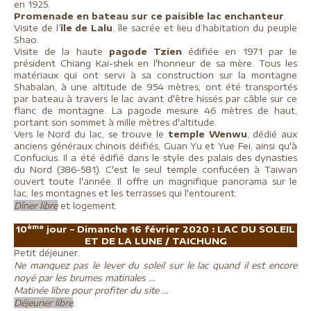
en 1925.
Promenade en bateau sur ce paisible lac enchanteur
.
Visite de l’
île de Lalu
, île sacrée et lieu d’habitation du peuple
Shao.
Visite de la haute
pagode Tzien
édifiée en 1971 par le
président Chiang Kai-shek en l'honneur de sa mère. Tous les
matériaux qui ont servi à sa construction sur la montagne
Shabalan, à une altitude de 954 mètres, ont été transportés
par bateau à travers le lac avant d'être hissés par câble sur ce
flanc de montagne. La pagode mesure 46 mètres de haut,
portant son sommet à mille mètres d'altitude.
Vers le Nord du lac, se trouve le
temple Wenwu
, dédié aux
anciens généraux chinois déifiés, Guan Yu et Yue Fei, ainsi qu'à
Confucius. Il a été édifié dans le style des palais des dynasties
du Nord (386-581). C'est le seul temple confucéen à Taiwan
ouvert toute l'année. Il offre un magnifique panorama sur le
lac, les montagnes et les terrasses qui l'entourent.
Dîner libre
et logement.
ème
10
jour – Dimanche 16 février 2020 :
LAC DU SOLEIL
ET DE LA LUNE / TAICHUNG
Petit déjeuner.
Ne manquez pas le lever du soleil sur le lac quand il est encore
noyé par les brumes matinales …
Matinée libre pour profiter du site …
Déjeuner libre
.