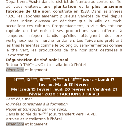
Départ vers
Yuchi
, dans le district de Nantou au centre de l'île,
où vous visiterez une
plantation
et la
plus ancienne
fabrique de thé noir
, construite en 1938. Dans les années
1920, les Japonais amènent plusieurs variétés de thé depuis
l' état indien d'Assam et décident que la ville de Yuchi
accueillera ces cultures. Progressivement, la ville devient une
capitale du thé noir et ses productions sont offertes à
l'empereur nippon tandis qu'elles atteignent des prix
vertigineux sur le marché londonien. Les Taiwanais préférant
les thés fermentés comme le oolong ou semi-fermentés comme
le thé vert, les productions de thé noir sont destinées à
l'exportation.
Dégustation de thé noir local
.
Retour à TAICHUNG et installation à l'hôtel.
Dîner libre
et logement.
ème
ème
ème
ème
ème
11
,
12
,
13
,
14
et 15
jours – Lundi 17
février
,
Mardi 18 février
,
Mercredi 19 février
,
Jeudi 20 février et Vendredi 21
février 2020 :
TAICHUNG / TAIPEI
Petit déjeuner.
Journées consacrées à la formation.
Repas et transports par vos soins.
ème
Dans la soirée du 14
jour, transfert vers TAIPEI.
Arrivée et installation à l'hôtel.
Dîner libre
et logement.