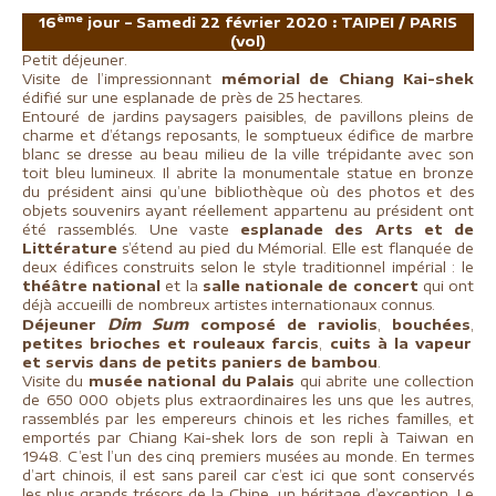
ème
16
jour – Samedi 22 février 2020 :
TAIPEI / PARIS
(vol)
Petit déjeuner.
Visite de l’impressionnant
mémorial de Chiang Kai-shek
édifié sur une esplanade de près de 25 hectares.
Entouré de jardins paysagers paisibles, de pavillons pleins de
charme et d’étangs reposants, le somptueux édifice de marbre
blanc se dresse au beau milieu de la ville trépidante avec son
toit bleu lumineux. Il abrite la monumentale statue en bronze
du président ainsi qu’une bibliothèque où des photos et des
objets souvenirs ayant réellement appartenu au président ont
été rassemblés. Une vaste
esplanade des Arts et de
Littérature
s’étend au pied du Mémorial. Elle est flanquée de
deux édifices construits selon le style traditionnel impérial : le
théâtre national
et la
salle nationale de concert
qui ont
déjà accueilli de nombreux artistes internationaux connus.
Dim Sum
Déjeuner
composé de raviolis
,
bouchées
,
petites brioches et rouleaux farcis
,
cuits à la vapeur
et servis dans de petits paniers de bambou
.
Visite du
musée national du Palais
qui abrite une collection
de 650 000 objets plus extraordinaires les uns que les autres,
rassemblés par les empereurs chinois et les riches familles, et
emportés par Chiang Kai-shek lors de son repli à Taiwan en
1948. C’est l’un des cinq premiers musées au monde. En termes
d’art chinois, il est sans pareil car c’est ici que sont conservés
les plus grands trésors de la Chine, un héritage d’exception. Le