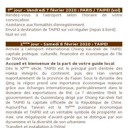
er
1
jour – Vendredi 7 février 2020 : PARIS
/ TAIPEI (vol)
Rendez-vous à l’aéroport selon l’horaire de votre
convocation.
Assistance aux formalités d’enregistrement.
Envol à destination de TAIPEI sur vol régulier (repas à bord).
Nuit en vol.
ème
2
jour – Samedi 8 février 2020 : TAIPEI
Arrivée à l’aéroport international Chiang Kai-shek de TAIPEI,
capitale politique, culturelle, financière et économique de l’île
de TAIWAN.
Accueil et bienvenue de la part de votre guide local
.
ème
Dès le XI
siècle, TAIPEI est le principal port d’entrée des
Hakka immigrés du continent, puis des Han venant
majoritairement de la province du Fujian. Sous la dynastie des
Qing, la région prend
une importance économique majeure
grâce aux échanges internationaux, particulièrement dans le
domaine des exportations de thé. Le 7 décembre 1949, le
gouvernement du Guomindang dirigé par Chiang Kai-shek fait
de TAIPEI la capitale officielle de la République de Chine.
ème
Aujourd’hui, Taiwan est la 19
puissance économique
mondiale et TAIPEI est un véritable symbole de prospérité en
Asie, une mégalopole d’avant-garde qui se distingue par son
dynamisme et la diversité de son urbanisme.
Transfert et installation à l’hôtel.