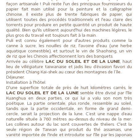
façon artisanale ! Puli reste l'un des principaux fournisseurs du
papier fait main utilisé pour la peinture et la calligraphie
chinoise. Il existe plus de trente fabriques de papier, qui
utilisent toutes des procédés traditionnels et l'eau claire des
torrents pour produire en petite quantité un produit de haute
qualité. Bien qu'ils utilisent aujourd'hui des machines légères, le
plus gros du travail est toujours fait à la main.
Puli est connu également pour d'autres produits comme la
canne à sucre, les nouilles de riz, l'avoine d'eau (une herbe
aquatique comestible), et surtout le vin de Shaohsing, un vin
de riz que les Chinois affectionnent lors des banquets.
Arrivée au célèbre
LAC DU SOLEIL ET DE LA LUNE
, haut
lieu de villégiature taiwanaise et jadis lieu d’évasion favori du
président Chiang Kai-shek au cœur des montagnes de l’île.
Déjeuner.
Installation à l'hôtel.
D'une superficie totale de près de huit kilomètres carrés, le
LAC DU SOLEIL ET DE LA LUNE
semble être divisé par l'île
Kuanghua en deux parties, ce qui lui a valu son nom très
poétique. La partie orientale, plus ronde, ressemble au soleil,
tandis que la partie occidentale, en forme de grand demi-
cercle, serait la projection de la lune. C’est une nappe d’eau
naturelle située à 760 mètres au-dessus du niveau de la mer.
Les collines autour du lac sont couvertes de théiers. C'est la
seule région de Taiwan qui produit du thé assamais, une
variété importée de l'Inde et introduite sur l'île par les Japonais