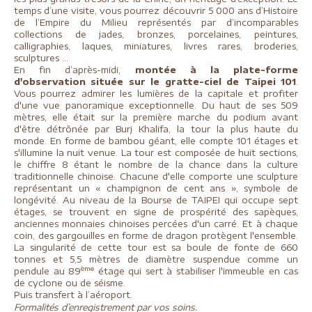
temps d’une visite, vous pourrez découvrir 5 000 ans d’Histoire
de l’Empire du Milieu représentés par d’incomparables
collections de jades, bronzes, porcelaines, peintures,
calligraphies, laques, miniatures, livres rares, broderies,
sculptures ...
En fin d’après-midi,
montée à la plate-forme
d'observation située sur le gratte-ciel de Taipei 101
.
Vous pourrez admirer les lumières de la capitale et profiter
d'une vue panoramique exceptionnelle. Du haut de ses 509
mètres, elle était sur la première marche du podium avant
d'être détrônée par Burj Khalifa, la tour la plus haute du
monde. En forme de bambou géant, elle compte 101 étages et
s'illumine la nuit venue. La tour est composée de huit sections,
le chiffre 8 étant le nombre de la chance dans la culture
traditionnelle chinoise. Chacune d'elle comporte une sculpture
représentant un
« champignon de cent ans », symbole de
longévité. Au niveau de la Bourse de TAIPEI qui occupe sept
étages, se trouvent en signe de prospérité des sapèques,
anciennes monnaies chinoises percées d'un carré. Et à chaque
coin, des gargouilles en forme de dragon protègent l'ensemble.
La singularité de cette tour est sa boule de fonte de 660
tonnes et 5,5 mètres de diamètre suspendue comme un
ème
pendule au 89
étage qui sert à stabiliser l'immeuble en cas
de cyclone ou de séisme.
Puis transfert à l’aéroport.
Formalités d’enregistrement par vos soins.