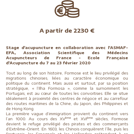
A partir de 2230 €
Stage d'acupuncture en collaboration avec l'ASMAF-
EFA, Association Scientifique des Médecins
Acupuncteurs de France - Ecole Française
d'Acupuncture du 7 au 23 février 2020
Tout au long de son histoire, Formose est le lieu privilégié des
migrations chinoises, liées au caractère économique ou
politique du continent. Mais aussi et surtout, par sa position
stratégique, « l’Ilha Formosa », comme la surnomment les
Portugais, est au cœur de toutes les convoitises. Elle se situe
idéalement à proximité des centres de négoce et au carrefour
des routes maritimes de la Chine, du Japon, des Philippines et
de Hong Kong.
La première vague d’immigration provient du continent vers
ème
ème
l’an 1000. Au cours des XV
et XVI
siècles, Formose
devient le refuge privilégié des pirates et des commerçants
d’Extrême-Orient. En 1603, les Chinois conquièrent l’île, puis les
Portugais, les Espagnols et les Hollandais prétendent à sa