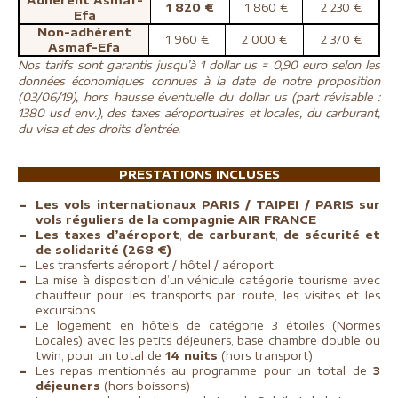
1 820 €
1 860 €
2 230 €
Efa
Non-adhérent
1 960 €
2 000 €
2 370 €
Asmaf-Efa
Nos tarifs sont garantis jusqu’à 1 dollar us = 0,90 euro selon les
données économiques connues à la date de notre proposition
(03/06/19), hors hausse éventuelle du dollar us (part révisable :
1380 usd env.), des taxes aéroportuaires et locales, du carburant,
du visa et des droits d’entrée.
PRESTATIONS INCLUSES
Les vols internationaux PARIS / TAIPEI / PARIS sur
vols réguliers de la compagnie AIR FRANCE
Les taxes d’aéroport
,
de carburant
,
de sécurité et
de solidarité (268 €)
Les transferts aéroport / hôtel / aéroport
La mise à disposition d’un véhicule catégorie tourisme avec
chauffeur pour les transports par route, les visites et les
excursions
Le logement en hôtels de catégorie 3 étoiles (Normes
Locales) avec les petits déjeuners, base chambre double ou
twin, pour un total de
14 nuits
(hors transport)
Les repas mentionnés au programme pour un total de
3
déjeuners
(hors boissons)