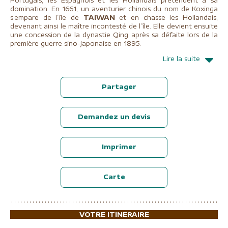
domination. En 1661, un aventurier chinois du nom de Koxinga
s’empare de l’île de
TAIWAN
et en chasse les Hollandais,
devenant ainsi le maître incontesté de l’île. Elle devient ensuite
une concession de la dynastie Qing après sa défaite lors de la
première guerre sino-japonaise en 1895.
Lire la suite
Partager
Demandez un devis
Imprimer
Carte
VOTRE ITINERAIRE