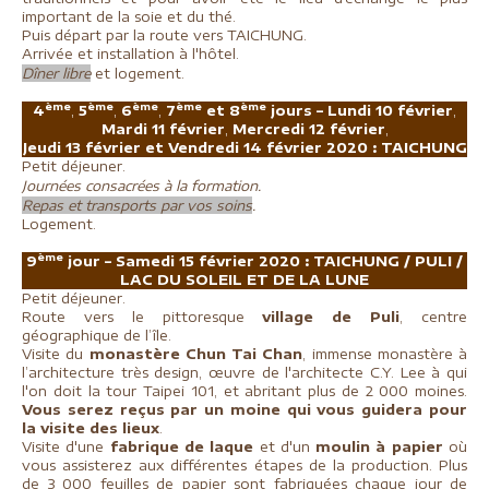
important de la soie et du thé.
Puis départ par la route vers TAICHUNG.
Arrivée et installation à l'hôtel.
Dîner libre
et logement.
ème
ème
ème
ème
ème
4
,
5
,
6
,
7
et 8
jours – Lundi 10 février
,
Mardi 11 février
,
Mercredi 12 février
,
Jeudi 13 février et Vendredi 14 février 2020 :
TAICHUNG
Petit déjeuner.
Journées consacrées à la formation.
Repas et transports par vos soins
.
Logement.
ème
9
jour – Samedi 15 février 2020 :
TAICHUNG / PULI /
LAC DU SOLEIL ET DE LA LUNE
Petit déjeuner.
Route vers le pittoresque
village de Puli
, centre
géographique de l’île.
Visite du
monastère Chun Tai Chan
, immense monastère à
l’architecture très design, œuvre de l'architecte C.Y. Lee à qui
l'on doit la tour Taipei 101, et abritant plus de 2 000 moines.
Vous serez reçus par un moine qui vous guidera pour
la visite des lieux
.
Visite d'une
fabrique de laque
et d'un
moulin à papier
où
vous assisterez aux différentes étapes de la production. Plus
de 3
000 feuilles de papier sont fabriquées chaque jour de