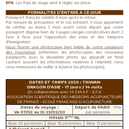
EFA
.
Les frais de stage sont à régler sur place.
FORMALITES D’ENTREE A CE JOUR
Passeport français valable 6 mois après le retour.
Par mesure de précaution et le cas échéant, il vous appartient
de vérifier au moins 3 mois avant votre départ que votre
passeport dispose bien de 3 pages vierges consécutives dont 2
face à face pour l'apposition des visas et des tampons
d'immigration.
N
o
us fournir une photocopie bien lisible de votre passeport
dès l’inscription
(attention, les photocopies des nouveaux
passeports avec la deuxième photo qui apparaît en fond
cachent souvent les informations relatives à l’identité, nous
vous remercions de veiller à éclaircir les photocopies).
DATES ET TARIFS 2020 : TAIWAN
DRAGON D'ASIE - 17 jours / 14 nuits
En collaboration avec l’A.S.M.A.F - E.F.A
ASSOCIATION SCIENTIFIQUE DES MEDECINS ACUPUNCTEURS
DE FRANCE – ECOLE FRANCAISE D’ACUPUNCTURE
Dates de voyage :
Départ de PARIS
- Prix
Ve 07/02 au Di 23/02/20
par personne
Hôtels 3*** NL
Base 20 personnes
Base 16 personnes
Base 12 personnes
Adhérent Asmaf-