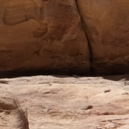
Thaïlande
Norvège
odge
Vietnam
Pays Baltes
Asie Centrale
Portugal et Madère
 du Nord
Royaume Uni
Kirghizistan
du Sud