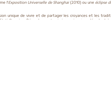
e l'
Exposition Universelle de Shanghai
(2010) ou une
éclipse d
casion unique de vivre et de partager les croyances et les tradit
’
Inti Raymi
au Pérou, les
matsuris japonais
qui se déroulent à l
le
, les
fêtes religieuses
au Guatemala ou en Ethiopie, la
Fête de l
ve
: la croisière trans-européenne du Rhin au Danube, la décou
sé de Chongqing à Yichang avec le barrage pharaonique des Trois Go
ers les hauts plateaux du Vietnam ou à Jiuzhaigou dans la pr
de base du K2, 2ème sommet du monde, pratique du Qi Gong e
s en Afrique du Sud pour guetter les Big Five, découverte de ré
re préservé de Kangaroo Island en Australie, ...
e
: les grands parc nationaux de l'Ouest américain du Grand Cany
et la mangrove de Bornéo, l'Outback aux décors de couleurs rou
 les volcans au Costa Rica ou sur l’archipel indonésien, la natu
ulinaire d'un pays, agrémenté de cours de cuisine et de prome