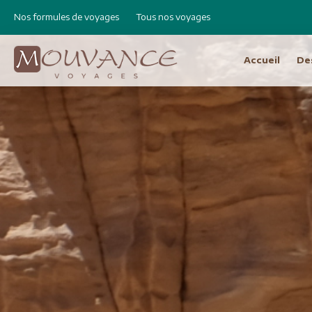
Nos formules de voyages
Tous nos voyages
Accueil
De
Choisissez vot
Afrique
Canad
Etats 
Afrique du Sud
Cap Vert
Amér
Egypte
Argen
Ethiopie
Bolivie
Libye
Brésil
Madagascar
Chili e
Maroc
Equat
Namibie
Pérou
Réunion
Asie
Amérique Centrale
Bhout
Costa Rica
Birman