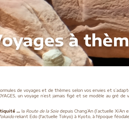
oyages à thè
ormules de voyages et de thèmes selon vos envies et s’adapte 
OYAGES, un voyage n’est jamais figé et se modèle au gré de vo
tiquité
…
la
Route de la Soie
depuis Chang’An (l’actuelle Xi’An en
Tokaido
reliant Edo (l'actuelle Tokyo) à Kyoto, à l'époque féodal