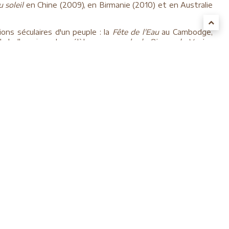
u soleil
en Chine (2009), en Birmanie (2010) et en Australie
ions séculaires d'un peuple : la
Fête de l'Eau
au Cambodge,
a belle saison, les célèbres
carnavals de Rio ou de Venise
,
a Bière
à Munich, ...
verte du Laos, du Cambodge et du Vietnam au fil du Mékong,
rges, ...*
ovince du Sichuan en Chine, trek au Ladakh ou au Nord du
t du Tai Ji Quan en Chine, rencontre avec des gymnastes
serves naturelles pour les férus d'ornithologie, observation
on à Yellowstone, les fjords et les glaciers de Norvège, la
ge et ocre et les récifs de la Grande Barrière de Corail en
re d’exception en Argentine et au Chili, les hauts-plateaux
nades sur les marchés afin de dénicher les produits locaux