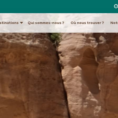
stinations
Qui sommes-nous ?
Où nous trouver ?
Notr
re destination
a
Ouzbékistan
Hong Kong et Macao
Unis
Turkménistan
Inde
Indonésie
ique du Sud
Europe
Japon
tine
Allemagne
Laos
Autriche
Malaisie et Bornéo
Croatie et Monténég
Népal
t île de Pâques
Espagne
Pakistan
eur
France
Philippines
Grèce
Singapour
Hongrie
Sri Lanka
Italie
an
Taiwan
Malte
ie