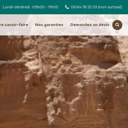
Lundi-Vendredi : 09h00 - 11h00
06 84 78 52 09
(non-surtaxé)
e savoir-faire
Nos garanties
Demandez un devis
Voir toutes nos destinations
Russie
Tchéquie
Moyen Orient
Dubai
Emirats Arabes Unis
ro
Iran
Jordanie
Liban
Oman
Syrie
Turquie
Océanie