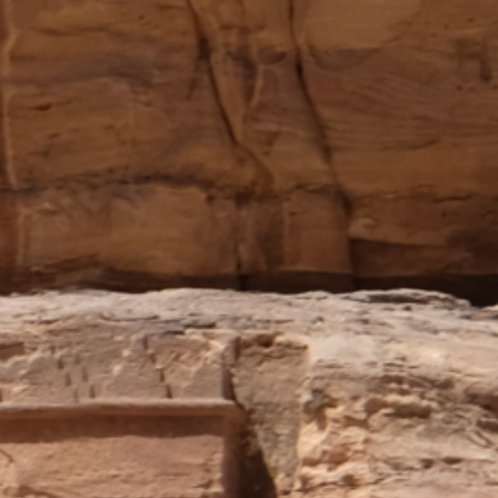
Cuba
Camb
Guatémala et Honduras
Chine
Mexique
Corée
Amérique du Nord
Corée 