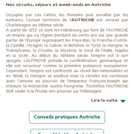
Nos circuits, séjours et week-ends en Autriche
Occupée par Les Celtes, les Romains puis envahie par les
barbares, l’actuel territoire de l’
AUTRICHE
est annexé par
Charlemagne au VIIIème siècle.
A partir de 1273, ce sont les Habsbourg qui font de l’AUTRICHE
un empire qui va régner pendant six cents ans sur une grande
partie de l’Europe regroupant les Pays-Bas, la Franche-Comté,
la Castille, l’Aragon, la Galicie, la Bohême, le Tyrol, la Hongrie, la
Transylvanie, la Croatie, la Slovénie, le nord de l’Italie, Naples
et la Sicile. Au début du XIXème siècle, l’empire est à son
apogée. L’AUTRICHE préside la confédération germanique et
elle est reconnue comme la première puissance européenne.
Cependant, l’empire est confronté au réveil des nationalités et
en 1848, la Hongrie se soulève mais la révolte est contenue
avec l’arrivée au pouvoir de l’empereur François-Joseph qui
instaure la monarchie austro-hongroise. Toutefois l’AUTRICHE
doit céder à la Prusse son pouvoir sur l’Allemagne.
Lire la suite
Conseils pratiques Autriche