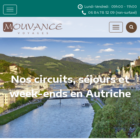
Lundi-Vendredi : 09h00 - 11h00
06 84 78 52 09
(non-surtaxé)
Nos circuits, séjours et
week-ends en Autriche