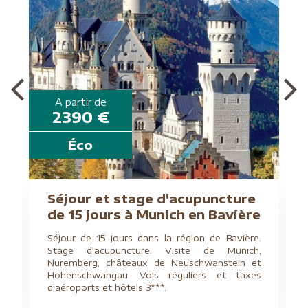
A partir de
2390 €
Éco
G
Séjour et stage d'acupuncture
de 15 jours à Munich en Bavière
Séjour de 15 jours dans la région de Bavière.
Stage d'acupuncture. Visite de Munich,
Nuremberg, châteaux de Neuschwanstein et
Hohenschwangau. Vols réguliers et taxes
d'aéroports et hôtels 3***.