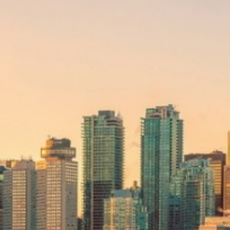
Thaïlande
Norvège
odge
Vietnam
Pays Baltes
Asie Centrale
Portugal et Madère
 du Nord
Royaume Uni
Kirghizistan
du Sud