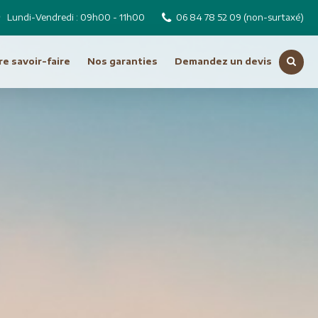
Lundi-Vendredi : 09h00 - 11h00
06 84 78 52 09
(non-surtaxé)
e savoir-faire
Nos garanties
Demandez un devis
Voir toutes nos destinations
Russie
Tchéquie
Moyen Orient
Dubai
Emirats Arabes Unis
ro
Iran
Jordanie
Liban
Oman
Syrie
Turquie
Océanie