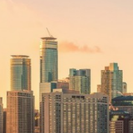
Cuba
Camb
Guatémala et Honduras
Chine
Mexique
Corée
Amérique du Nord
Corée 