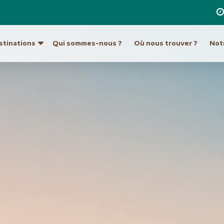
stinations
Qui sommes-nous ?
Où nous trouver ?
Notr
re destination
a
Ouzbékistan
Hong Kong et Macao
Unis
Turkménistan
Inde
Indonésie
ique du Sud
Europe
Japon
tine
Allemagne
Laos
Autriche
Malaisie et Bornéo
Croatie et Monténég
Népal
t île de Pâques
Espagne
Pakistan
eur
France
Philippines
Grèce
Singapour
Hongrie
Sri Lanka
Italie
an
Taiwan
Malte
ie