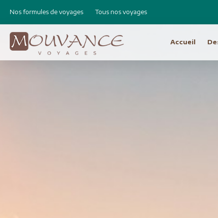
Nos formules de voyages
Tous nos voyages
Accueil
De
Choisissez vot
Afrique
Canad
Etats 
Afrique du Sud
Cap Vert
Amér
Egypte
Argen
Ethiopie
Bolivie
Libye
Brésil
Madagascar
Chili e
Maroc
Equat
Namibie
Pérou
Réunion
Asie
Amérique Centrale
Bhout
Costa Rica
Birman