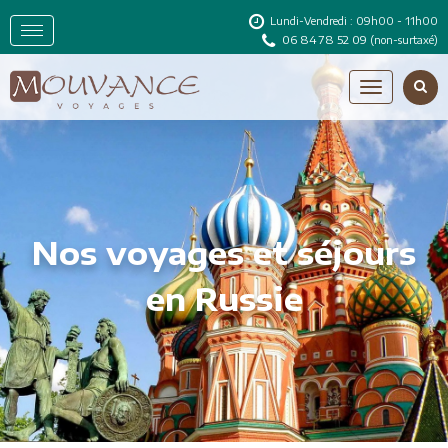
Lundi-Vendredi : 09h00 - 11h00
06 84 78 52 09
(non-surtaxé)
Nos voyages et séjours
en Russie