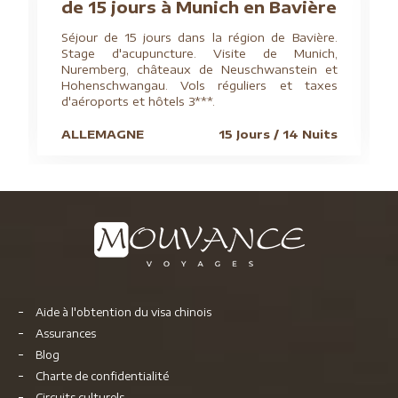
de 15 jours à Munich en Bavière
Séjour de 15 jours dans la région de Bavière.
Stage d'acupuncture. Visite de Munich,
Nuremberg, châteaux de Neuschwanstein et
Hohenschwangau. Vols réguliers et taxes
d'aéroports et hôtels 3***.
ALLEMAGNE
15 Jours / 14 Nuits
Aide à l'obtention du visa chinois
Assurances
Blog
Charte de confidentialité
Circuits culturels