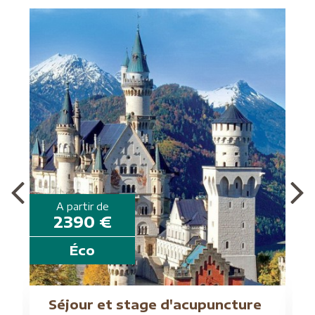
A partir de
2390 €
Éco
G
Séjour et stage d'acupuncture