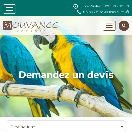
Lundi-Vendredi : 09h00 - 11h00
06 84 78 52 09
(non-surtaxé)
Demandez un devis