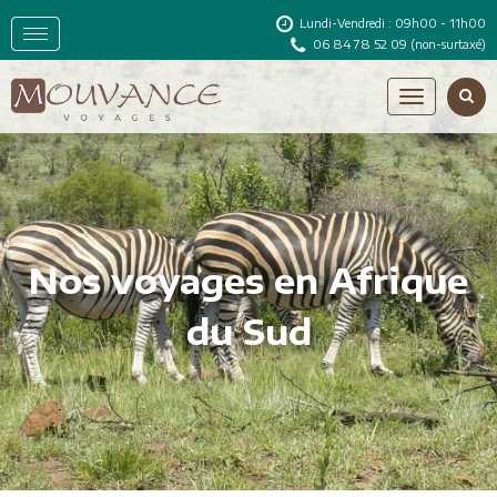
Lundi-Vendredi : 09h00 - 11h00
06 84 78 52 09
(non-surtaxé)
Nos voyages en Afrique
du Sud