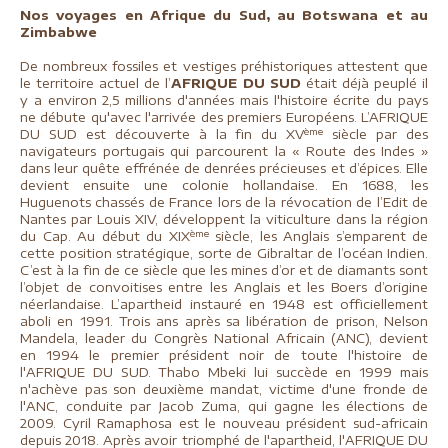
Nos voyages en Afrique du Sud, au Botswana et au
Zimbabwe
De nombreux fossiles et vestiges préhistoriques attestent que
le territoire actuel de l’
AFRIQUE DU SUD
était déjà peuplé il
y a environ 2,5 millions d'années mais l'histoire écrite du pays
ne débute qu'avec l'arrivée des premiers Européens.
L’AFRIQUE
ème
DU SUD est découverte à la fin du XV
siècle par des
navigateurs portugais qui parcourent la « Route des Indes »
dans leur quête effrénée de denrées précieuses et d’épices. Elle
devient ensuite une colonie hollandaise. En 1688, les
Huguenots chassés de France lors de la révocation de l’Edit de
Nantes par Louis XIV, développent la viticulture dans la région
ème
du Cap. Au début du XIX
siècle, les Anglais s’emparent de
cette position stratégique, sorte de Gibraltar de l’océan Indien.
C’est à la fin de ce siècle que les mines d’or et de diamants sont
l’objet de convoitises entre les Anglais et les Boers d’origine
néerlandaise. L’apartheid instauré en 1948 est officiellement
aboli en 1991. Trois ans après sa libération de prison, Nelson
Mandela, leader du Congrès National Africain (ANC), devient
en 1994 le premier président noir de toute l'histoire de
l'AFRIQUE DU SUD. Thabo Mbeki lui succède en 1999 mais
n'achève pas son deuxième mandat, victime d'une fronde de
l'ANC, conduite par Jacob Zuma, qui gagne les élections de
2009.
Cyril Ramaphosa est le nouveau président sud-africain
depuis 2018.
Après avoir triomphé de l'apartheid, l'AFRIQUE DU