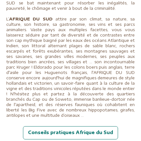
SUD se bat maintenant pour résorber les inégalités, la
pauvreté, le chômage et venir à bout de la criminalité.
L’
AFRIQUE DU SUD
attire par son climat, sa nature, sa
culture, son histoire, sa gastronomie, ses vins et ses parcs
animaliers. Vaste pays aux multiples facettes, vous vous
laisserez séduire par tant de diversité et de contrastes entre
son cap mythique baigné par les eaux des océans Atlantique et
Indien, son littoral alternant plages de sable blanc, rochers
escarpés et forêts exubérantes, ses montagnes sauvages et
ses savanes, ses grandes villes modernes, ses peuples aux
traditions bien ancrées, ses villages et … son incontournable
parc Kruger ! Eldorado pour les colons boers puis anglais, terre
d'asile pour les Huguenots français, l'AFRIQUE DU SUD
conserve encore aujourd'hui de magnifiques demeures de style
hollandais et victorien, un savoir-faire quant à la culture de la
vigne et des traditions vinicoles réputées dans le monde entier
! N'hésitez plus et partez à la découverte des quartiers
branchés du Cap ou de Soweto, immense banlieue-dortoir née
de l'apartheid, et des réserves fauniques où cohabitent en
liberté les Big Five avec de nombreux hippopotames, girafes,
antilopes et une multitude d’oiseaux …
Conseils pratiques Afrique du Sud