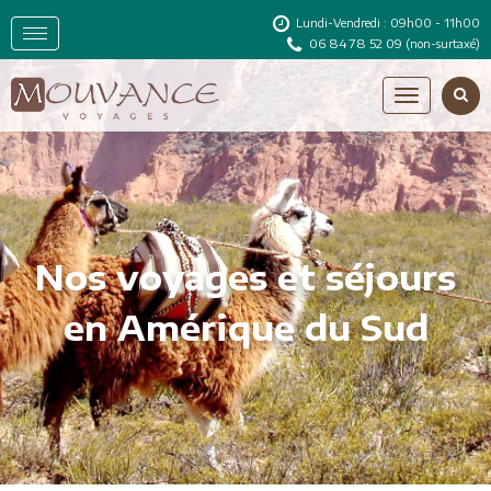
Lundi-Vendredi : 09h00 - 11h00
06 84 78 52 09
(non-surtaxé)
Nos voyages et séjours
en Amérique du Sud