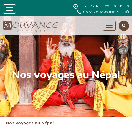
Lundi-Vendredi : 09h00 - 11h00
06 84 78 52 09
(non-surtaxé)
Nos voyages au Népal
Nos voyages au Népal