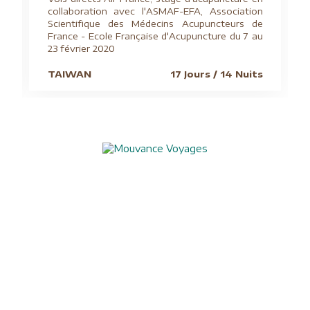
collaboration avec l'ASMAF-EFA, Association
Scientifique des Médecins Acupuncteurs de
France - Ecole Française d'Acupuncture du 7 au
23 février 2020
TAIWAN
17 Jours / 14 Nuits
Aide à l'obtention du visa chinois
Assurances
Blog
Charte de confidentialité
Circuits culturels
Conditions de vente
Conseils pratiques
Formalités visas