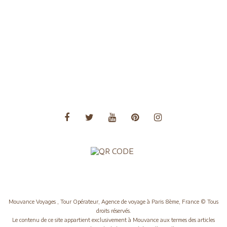
Voyages Amérique du Nord
Voyages Amérique du Sud
Voyages Asie
Voyages Asie Centrale
Voyages Europe
Voyages Moyen Orient
Voyages Océanie
Mouvance Voyages , Tour Opérateur, Agence de voyage à Paris 8ème, France © Tous
droits réservés.
Le contenu de ce site appartient exclusivement à Mouvance aux termes des articles