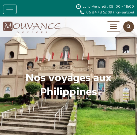
Lundi-Vendredi : 09h00 - 11h00
06 84 78 52 09
(non-surtaxé)
Nos voyages aux
Philippines