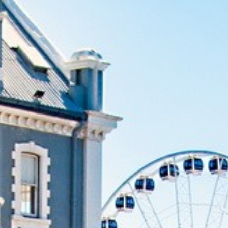
Thaïlande
Norvège
odge
Vietnam
Pays Baltes
Asie Centrale
Portugal et Madère
 du Nord
Royaume Uni
Kirghizistan
du Sud