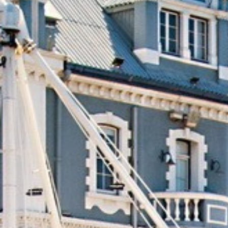
Cuba
Camb
Guatémala et Honduras
Chine
Mexique
Corée
Amérique du Nord
Corée 