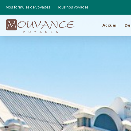
Nos formules de voyages
Tous nos voyages
Accueil
De
Choisissez vot
Afrique
Canad
Etats 
Afrique du Sud
Cap Vert
Amér
Egypte
Argen
Ethiopie
Bolivie
Libye
Brésil
Madagascar
Chili e
Maroc
Equat
Namibie
Pérou
Réunion
Asie
Amérique Centrale
Bhout
Costa Rica
Birman