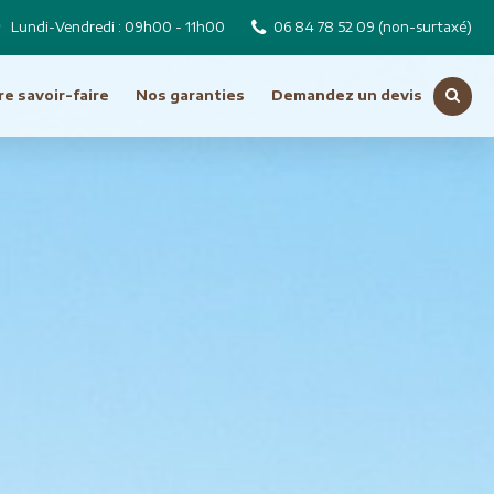
Lundi-Vendredi : 09h00 - 11h00
06 84 78 52 09
(non-surtaxé)
e savoir-faire
Nos garanties
Demandez un devis
Voir toutes nos destinations
Russie
Tchéquie
Moyen Orient
Dubai
Emirats Arabes Unis
ro
Iran
Jordanie
Liban
Oman
Syrie
Turquie
Océanie