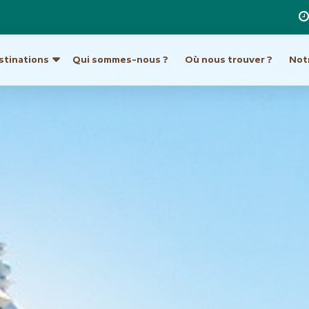
stinations
Qui sommes-nous ?
Où nous trouver ?
Notr
re destination
a
Ouzbékistan
Hong Kong et Macao
Unis
Turkménistan
Inde
Indonésie
ique du Sud
Europe
Japon
tine
Allemagne
Laos
Autriche
Malaisie et Bornéo
Croatie et Monténég
Népal
t île de Pâques
Espagne
Pakistan
eur
France
Philippines
Grèce
Singapour
Hongrie
Sri Lanka
Italie
an
Taiwan
Malte
ie