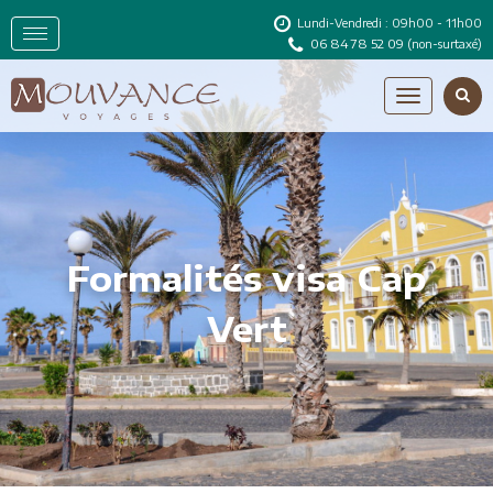
Lundi-Vendredi : 09h00 - 11h00
06 84 78 52 09
(non-surtaxé)
Formalités visa Cap
Vert