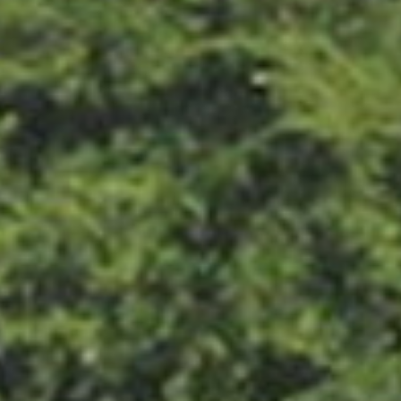
Thaïlande
Norvège
odge
Vietnam
Pays Baltes
Asie Centrale
Portugal et Madère
 du Nord
Royaume Uni
Kirghizistan
du Sud