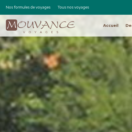
Nos formules de voyages
Tous nos voyages
Accueil
De
Choisissez vot
Afrique
Canad
Etats 
Afrique du Sud
Cap Vert
Amér
Egypte
Argen
Ethiopie
Bolivie
Libye
Brésil
Madagascar
Chili e
Maroc
Equat
Namibie
Pérou
Réunion
Asie
Amérique Centrale
Bhout
Costa Rica
Birman