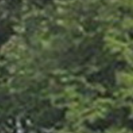
Cuba
Camb
Guatémala et Honduras
Chine
Mexique
Corée
Amérique du Nord
Corée 