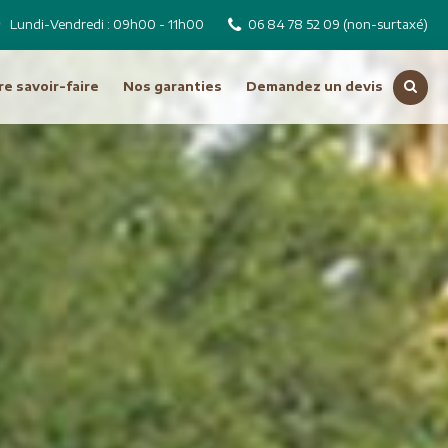
Lundi-Vendredi : 09h00 - 11h00
06 84 78 52 09
(non-surtaxé)
e savoir-faire
Nos garanties
Demandez un devis
Voir toutes nos destinations
Russie
Tchéquie
Moyen Orient
Dubai
Emirats Arabes Unis
ro
Iran
Jordanie
Liban
Oman
Syrie
Turquie
Océanie