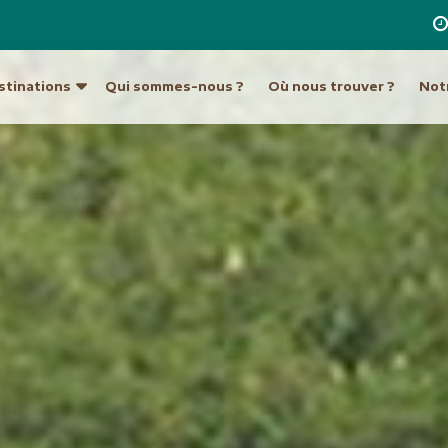
stinations
Qui sommes-nous ?
Où nous trouver ?
Notr
re destination
a
Ouzbékistan
Hong Kong et Macao
Unis
Turkménistan
Inde
Indonésie
ique du Sud
Europe
Japon
tine
Allemagne
Laos
Autriche
Malaisie et Bornéo
Croatie et Monténég
Népal
t île de Pâques
Espagne
Pakistan
eur
France
Philippines
Grèce
Singapour
Hongrie
Sri Lanka
Italie
an
Taiwan
Malte
ie