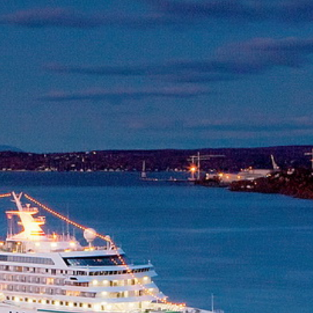
Thaïlande
Norvège
odge
Vietnam
Pays Baltes
Asie Centrale
Portugal et Madère
 du Nord
Royaume Uni
Kirghizistan
du Sud