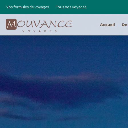
Nos formules de voyages
Tous nos voyages
Accueil
De
Choisissez vot
Afrique
Canad
Etats 
Afrique du Sud
Cap Vert
Amér
Egypte
Argen
Ethiopie
Bolivie
Libye
Brésil
Madagascar
Chili e
Maroc
Equat
Namibie
Pérou
Réunion
Asie
Amérique Centrale
Bhout
Costa Rica
Birman