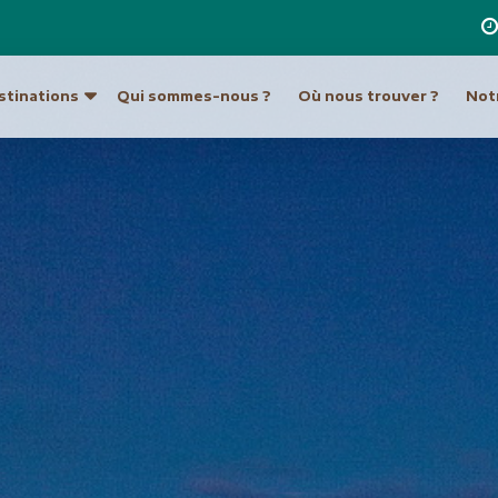
stinations
Qui sommes-nous ?
Où nous trouver ?
Notr
re destination
a
Ouzbékistan
Hong Kong et Macao
Unis
Turkménistan
Inde
Indonésie
ique du Sud
Europe
Japon
tine
Allemagne
Laos
Autriche
Malaisie et Bornéo
Croatie et Monténég
Népal
t île de Pâques
Espagne
Pakistan
eur
France
Philippines
Grèce
Singapour
Hongrie
Sri Lanka
Italie
an
Taiwan
Malte
ie