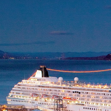
Cuba
Camb
Guatémala et Honduras
Chine
Mexique
Corée
Amérique du Nord
Corée 