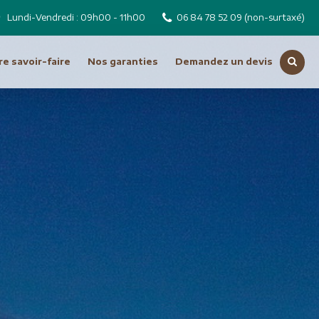
Lundi-Vendredi : 09h00 - 11h00
06 84 78 52 09
(non-surtaxé)
e savoir-faire
Nos garanties
Demandez un devis
Voir toutes nos destinations
Russie
Tchéquie
Moyen Orient
Dubai
Emirats Arabes Unis
ro
Iran
Jordanie
Liban
Oman
Syrie
Turquie
Océanie