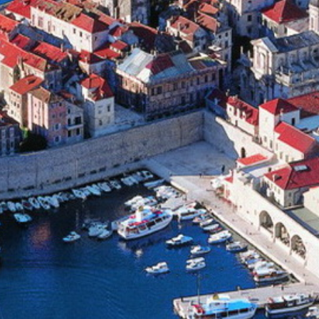
Cuba
Camb
Guatémala et Honduras
Chine
Mexique
Corée
Amérique du Nord
Corée 