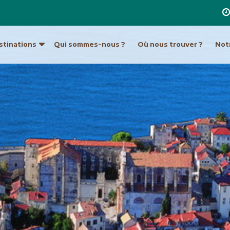
stinations
Qui sommes-nous ?
Où nous trouver ?
Notr
re destination
a
Ouzbékistan
Hong Kong et Macao
Unis
Turkménistan
Inde
Indonésie
ique du Sud
Europe
Japon
tine
Allemagne
Laos
Autriche
Malaisie et Bornéo
Croatie et Monténég
Népal
t île de Pâques
Espagne
Pakistan
eur
France
Philippines
Grèce
Singapour
Hongrie
Sri Lanka
Italie
an
Taiwan
Malte
ie