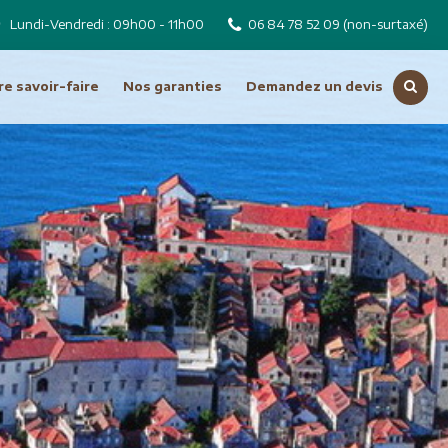
Lundi-Vendredi : 09h00 - 11h00
06 84 78 52 09
(non-surtaxé)
e savoir-faire
Nos garanties
Demandez un devis
Voir toutes nos destinations
Russie
Tchéquie
Moyen Orient
Dubai
Emirats Arabes Unis
ro
Iran
Jordanie
Liban
Oman
Syrie
Turquie
Océanie