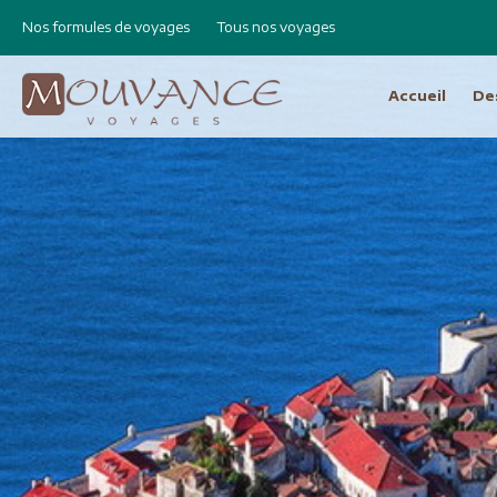
Nos formules de voyages
Tous nos voyages
Accueil
De
Choisissez vot
Afrique
Canad
Etats 
Afrique du Sud
Cap Vert
Amér
Egypte
Argen
Ethiopie
Bolivie
Libye
Brésil
Madagascar
Chili e
Maroc
Equat
Namibie
Pérou
Réunion
Asie
Amérique Centrale
Bhout
Costa Rica
Birman