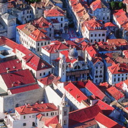
Thaïlande
Norvège
odge
Vietnam
Pays Baltes
Asie Centrale
Portugal et Madère
 du Nord
Royaume Uni
Kirghizistan
du Sud