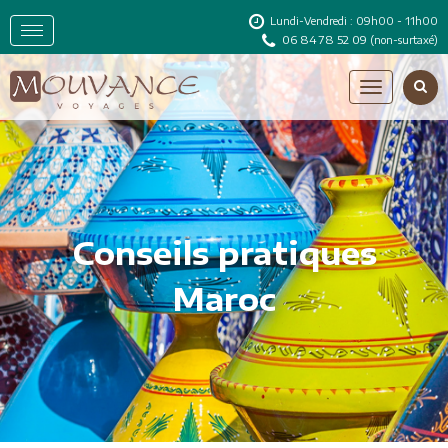
Lundi-Vendredi : 09h00 - 11h00
06 84 78 52 09
(non-surtaxé)
Conseils pratiques
Maroc