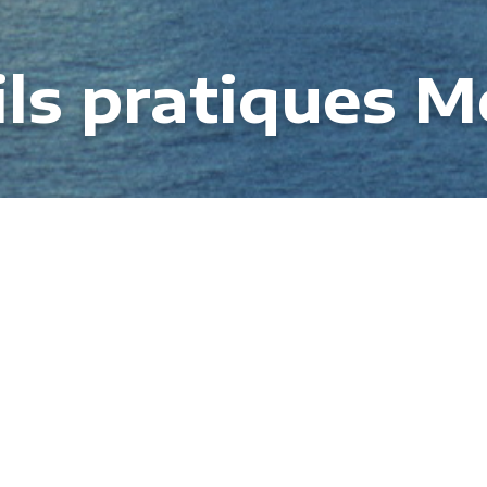
ls pratiques 