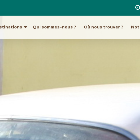
stinations
Qui sommes-nous ?
Où nous trouver ?
Notr
re destination
a
Ouzbékistan
Hong Kong et Macao
Unis
Turkménistan
Inde
Indonésie
ique du Sud
Europe
Japon
tine
Allemagne
Laos
Autriche
Malaisie et Bornéo
Croatie et Monténég
Népal
t île de Pâques
Espagne
Pakistan
eur
France
Philippines
Grèce
Singapour
Hongrie
Sri Lanka
Italie
an
Taiwan
Malte
ie