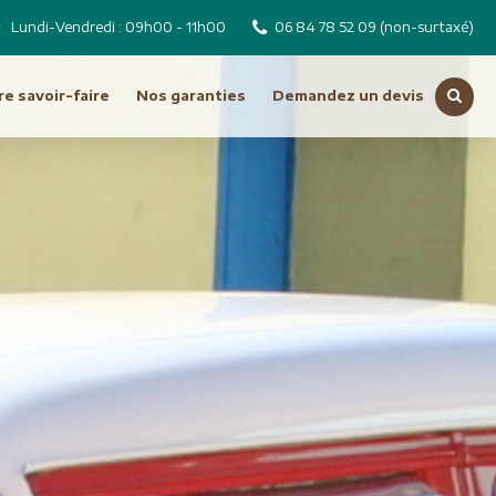
Lundi-Vendredi : 09h00 - 11h00
06 84 78 52 09
(non-surtaxé)
e savoir-faire
Nos garanties
Demandez un devis
Voir toutes nos destinations
Russie
Tchéquie
Moyen Orient
Dubai
Emirats Arabes Unis
ro
Iran
Jordanie
Liban
Oman
Syrie
Turquie
Océanie