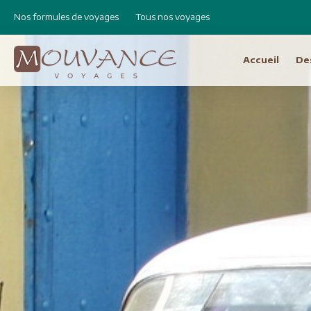
Nos formules de voyages
Tous nos voyages
Accueil
De
Choisissez vot
Afrique
Canad
Etats 
Afrique du Sud
Cap Vert
Amér
Egypte
Argen
Ethiopie
Bolivie
Libye
Brésil
Madagascar
Chili e
Maroc
Equat
Namibie
Pérou
Réunion
Asie
Amérique Centrale
Bhout
Costa Rica
Birman