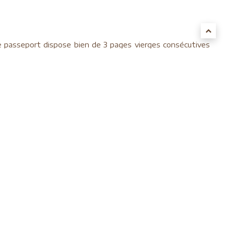
re passeport dispose bien de 3 pages vierges consécutives
 passeports avec la deuxième photo qui apparaît en fond
e