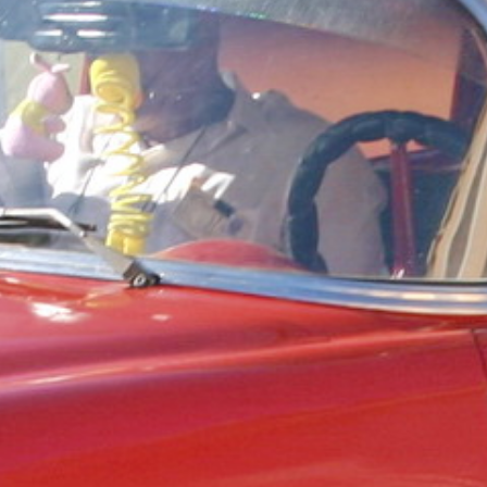
Thaïlande
Norvège
odge
Vietnam
Pays Baltes
Asie Centrale
Portugal et Madère
 du Nord
Royaume Uni
Kirghizistan
du Sud