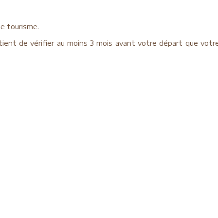
de tourisme.
rtient de vérifier au moins 3 mois avant votre départ que vot
ons d'immigration.
rt dès l’inscription
(attention, les photocopies des nouveaux
 vous remercions de veiller à éclaircir les photocopies).
naires
Voyages Afrique
oir-faire
Voyages Amérique Central