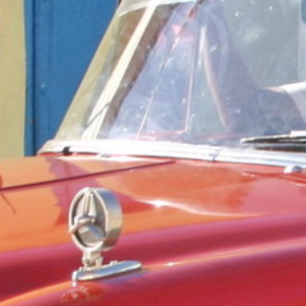
Cuba
Camb
Guatémala et Honduras
Chine
Mexique
Corée
Amérique du Nord
Corée 