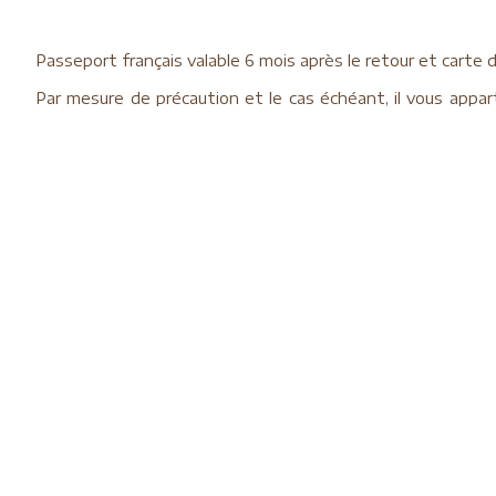
Passeport français valable 6 mois après le retour et carte 
Par mesure de précaution et le cas échéant, il vous appa
dont 2 face à face pour l'apposition des visas et des tamp
N
o
us fournir une photocopie bien lisible de votre passepo
cachent souvent les informations relatives à l’identité, nous
Aide à l'obtention du visa chinois
Nos parte
Assurances
Notre sav