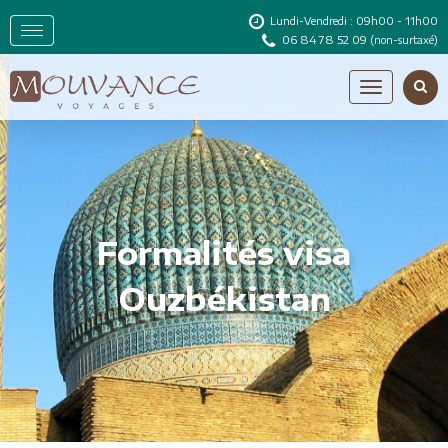
Lundi-Vendredi : 09h00 - 11h00
06 84 78 52 09
(non-surtaxé)
Formalités visa
Ouzbékistan