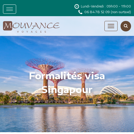
Lundi-Vendredi : 09h00 - 11h00
06 84 78 52 09
(non-surtaxé)
Formalités visa
Singapour