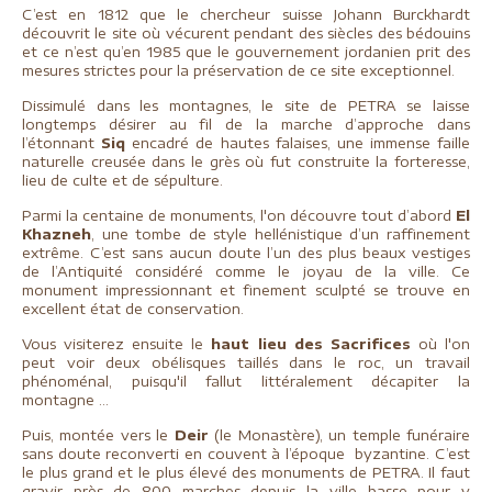
C’est en 1812 que le chercheur suisse Johann Burckhardt
découvrit le site où vécurent pendant des siècles des bédouins
et ce n’est qu’en 1985 que le gouvernement jordanien prit des
mesures strictes pour la préservation de ce site exceptionnel.
Dissimulé dans les montagnes, le site de PETRA se laisse
longtemps désirer au fil de la marche d’approche dans
l’étonnant
Siq
encadré de hautes falaises, une immense faille
naturelle creusée dans le grès où fut construite la forteresse,
lieu de culte et de sépulture.
Parmi la centaine de monuments, l'on découvre tout d’abord
El
Khazneh
, une tombe de style hellénistique d’un raffinement
extrême. C’est sans aucun doute l’un des plus beaux vestiges
de l’Antiquité considéré comme le joyau de la ville. Ce
monument impressionnant et finement sculpté se trouve en
excellent état de conservation.
Vous visiterez ensuite le
haut lieu des Sacrifices
où l'on
peut voir deux obélisques taillés dans le roc, un travail
phénoménal, puisqu'il fallut littéralement décapiter la
montagne …
Puis, montée vers le
Deir
(le Monastère), un temple funéraire
sans doute reconverti en couvent à l’époque byzantine. C’est
le plus grand et le plus élevé des monuments de PETRA. Il faut
gravir près de 800 marches depuis la ville basse pour y