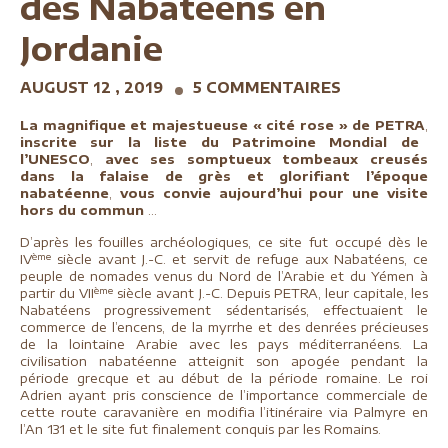
des Nabatéens en
Jordanie
AUGUST 12 , 2019
5 COMMENTAIRES
La magnifique et majestueuse « cité rose » de PETRA
,
inscrite
sur la liste du
Patrimoine Mondial de
l’UNESCO
,
avec ses somptueux tombeaux creusés
dans la falaise de grès et glorifiant l’époque
nabatéenne
,
vous convie aujourd’hui pour une visite
hors du commun
...
D’après les fouilles archéologiques, ce site fut occupé dès le
ème
IV
siècle avant J.-C. et servit de refuge aux Nabatéens, ce
peuple de nomades venus du Nord de l’Arabie et du Yémen à
ème
partir du VII
siècle avant J.-C. Depuis PETRA, leur capitale, les
Nabatéens progressivement sédentarisés, effectuaient le
commerce de l’encens, de la myrrhe et des denrées précieuses
de la lointaine Arabie avec les pays méditerranéens. La
civilisation nabatéenne atteignit son apogée pendant la
période grecque et au début de la période romaine. Le roi
Adrien ayant pris conscience de l’importance commerciale de
cette route caravanière en modifia l’itinéraire via Palmyre en
l’An 131 et le site fut finalement conquis par les Romains.