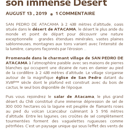
son immense Désert
AUGUST 13 , 2019
1 COMMENTAIRE
SAN PEDRO DE ATACAMA à 2 438 mètres d’altitude, oasis
située dans le
désert de ATACAMA
, le désert le plus aride du
monde et point de départ pour découvrir une nature
exceptionnelle : grandes étendues minérales, vastes plaines
sablonneuses, montagnes aux tons variant avec l’intensité de
la lumière, canyons façonnés par l’érosion …
Promenade dans le charmant village de SAN PEDRO DE
ATACAMA
à l’atmosphère paisible avec ses maisons de pierres
blanches qui occupent une dizaine de rues en damier au pied
de la cordillère à 2 438 mètres d’altitude. Le village s’organise
autour de la magnifique
église de San Pedro
datant du
ème
XVIII
siècle dont le plafond est construit avec du bois de
cactus, le seul bois disponible de l’époque.
Puis vous rejoindrez le
salar de Atacama
, le plus grand
désert du Chili constitué d’une immense dépression de sel de
300 000 hectares où la lagune est peuplée de flamants roses
au pied du volcan Licancabur culminant à 5 916 mètres
d’altitude. Entre les lagunes, ces croûtes de sel complètement
tourmentées forment des vaguelettes rugueuses comme
pétrifiées. C’est un paysage unique qui sous l’effet des vents de