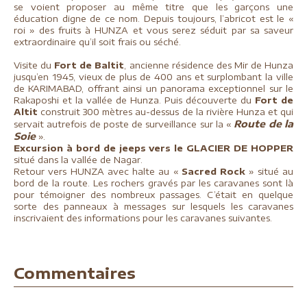
se voient proposer au même titre que les garçons une
éducation digne de ce nom. Depuis toujours, l’abricot est le «
roi » des fruits à HUNZA et vous serez séduit par sa saveur
extraordinaire qu’il soit frais ou séché.
Visite du
Fort de Baltit
, ancienne résidence des Mir de Hunza
jusqu’en 1945, vieux de plus de 400 ans et surplombant la ville
de KARIMABAD, offrant ainsi un panorama exceptionnel sur le
Rakaposhi et la vallée de Hunza. Puis découverte du
Fort de
Altit
construit 300 mètres au-dessus de la rivière Hunza et qui
Route de la
servait autrefois de poste de surveillance sur la «
Soie
».
Excursion à bord de jeeps vers le GLACIER DE HOPPER
situé dans la vallée de Nagar.
Retour vers HUNZA avec halte au «
Sacred Rock
» situé au
bord de la route. Les rochers gravés par les caravanes sont là
pour témoigner des nombreux passages. C’était en quelque
sorte des panneaux à messages sur lesquels les caravanes
inscrivaient des informations pour les caravanes suivantes.
Commentaires