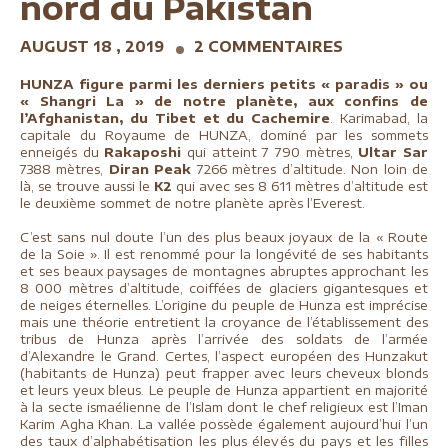
nord du Pakistan
AUGUST 18 , 2019
2 COMMENTAIRES
HUNZA figure parmi les derniers petits « paradis » ou
« Shangri La » de notre planète, aux confins de
l’Afghanistan, du Tibet et du Cachemire
. Karimabad, la
capitale du Royaume de HUNZA, dominé par les sommets
enneigés du
Rakaposhi
qui atteint 7 790 mètres,
Ultar Sar
7388 mètres,
Diran Peak
7266 mètres d’altitude. Non loin de
là, se trouve aussi le
K2
qui avec ses 8 611 mètres d’altitude est
le deuxième sommet de notre planète après l’Everest.
C’est sans nul doute l’un des plus beaux joyaux de la « Route
de la Soie ». Il est renommé pour la longévité de ses habitants
et ses beaux paysages de montagnes abruptes approchant les
8 000 mètres d’altitude, coiffées de glaciers gigantesques et
de neiges éternelles. L’origine du peuple de Hunza est imprécise
mais une théorie entretient la croyance de l’établissement des
tribus de Hunza après l’arrivée des soldats de l’armée
d’Alexandre le Grand. Certes, l’aspect européen des Hunzakut
(habitants de Hunza) peut frapper avec leurs cheveux blonds
et leurs yeux bleus. Le peuple de Hunza appartient en majorité
à la secte ismaélienne de l’Islam dont le chef religieux est l’Iman
Karim Agha Khan. La vallée possède également aujourd’hui l’un
des taux d’alphabétisation les plus élevés du pays et les filles