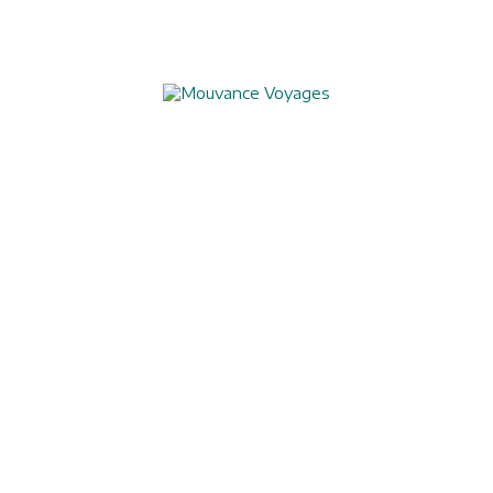
Aide à l'obtention du visa chinois
Assurances
Blog
Charte de confidentialité
Circuits culturels
Conditions de vente
Conseils pratiques
Formalités visas
Mentions légales
Nos formules de voyages
Nos garanties